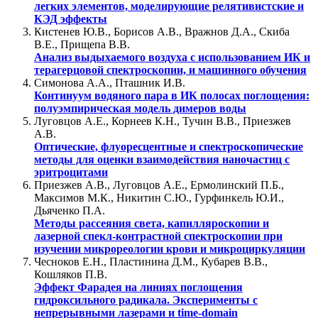
легких элементов, моделирующие релятивистские и
КЭД эффекты
Кистенев Ю.В., Борисов А.В., Вражнов Д.А., Скиба
В.Е., Прищепа В.В.
Анализ выдыхаемого воздуха с использованием ИК и
терагерцовой спектроскопии, и машинного обучения
Симонова А.А., Пташник И.В.
Континуум водяного пара в ИК полосах поглощения:
полуэмпирическая модель димеров воды
Луговцов А.Е., Корнеев К.Н., Тучин В.В., Приезжев
А.В.
Оптические, флуоресцентные и спектроскопические
методы для оценки взаимодействия наночастиц с
эритроцитами
Приезжев А.В., Луговцов А.Е., Ермолинский П.Б.,
Максимов М.К., Никитин С.Ю., Гурфинкель Ю.И.,
Дьяченко П.А.
Методы рассеяния света, капилляроскопии и
лазерной спекл-контрастной спектроскопии при
изучении микрореологии крови и микроциркуляции
Чесноков Е.Н., Пластинина Д.М., Кубарев В.В.,
Кошляков П.В.
Эффект Фарадея на линиях поглощения
гидроксильного радикала. Эксперименты с
непрерывными лазерами и time-domain