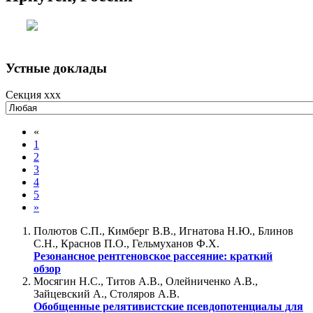
Устные доклады
Секция xxx
«
1
2
3
4
5
»
Полютов С.П., Кимберг В.В., Игнатова Н.Ю., Блинов
С.Н., Краснов П.О., Гельмуханов Ф.Х.
Резонансное рентгеновское рассеяние: краткий
обзор
Мосягин Н.С., Титов А.В., Олейниченко А.В.,
Зайцевский А., Столяров А.В.
Обобщенные релятивистские псевдопотенциалы для