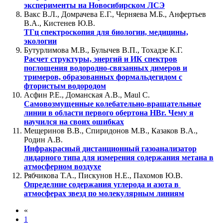
эксперименты на Новосибирском ЛСЭ
Вакс В.Л., Домрачева Е.Г., Черняева М.Б., Анфертьев
В.А., Кистенев Ю.В.
ТГц спектроскопия для биологии, медицины,
экологии
Бутурлимова М.В., Булычев В.П., Тохадзе К.Г.
Расчет структуры, энергий и ИК спектров
поглощения водородно-связанных димеров и
тримеров, образованных формальдегидом с
фтористым водородом
Асфин Р.Е., Доманская А.В., Maul C.
Самовозмущенные колебательно-вращательные
линии в области первого обертона HBr. Чему я
научился на своих ошибках
Мещеринов В.В., Спиридонов М.В., Казаков В.А.,
Родин А.В.
Инфракрасный дистанционный газоанализатор
лидарного типа для измерения содержания метана в
атмосферном воздухе
Рябчикова Т.А., Пискунов Н.Е., Пахомов Ю.В.
Определние содержания углерода и азота в
атмосферах звезд по молекулярным линиям
«
1