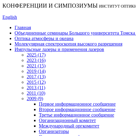
КОНФЕРЕНЦИИ И СИМПОЗИУМЫ
ИНСТИТУТ ОПТИК
English
Главная
Объединенные семинары Большого университета Томска «
Оптика атмосферы и океана
Молекулярная спектроскопия высокого разрешения
Импульсные лазеры и применения лазеров
2025 (17)
2023 (16)
2021 (15)
2019 (14)
2017 (13)
2015 (12)
2013 (11)
2011 (10)
2009 (9)
Первое информационное сообщение
Второе информационное сообщение
Третье информационное сообщение
Организационный комитет
Международный оргкомитет
Организаторы