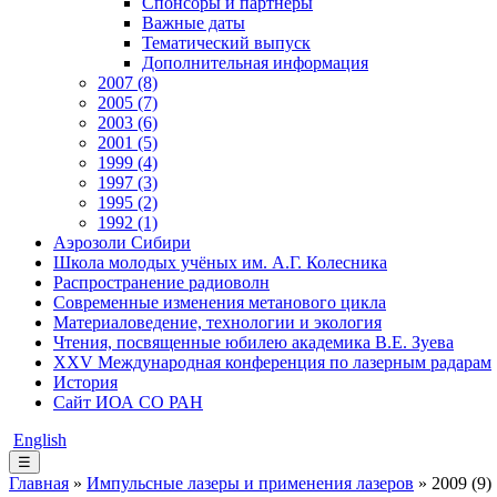
Спонсоры и партнёры
Важные даты
Тематический выпуск
Дополнительная информация
2007 (8)
2005 (7)
2003 (6)
2001 (5)
1999 (4)
1997 (3)
1995 (2)
1992 (1)
Аэрозоли Сибири
Школа молодых учёных им. А.Г. Колесника
Распространение радиоволн
Современные изменения метанового цикла
Материаловедение, технологии и экология
Чтения, посвященные юбилею академика В.Е. Зуева
XXV Международная конференция по лазерным радарам
История
Сайт ИОА СО РАН
English
☰
Главная
»
Импульсные лазеры и применения лазеров
» 2009 (9)