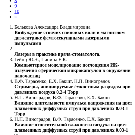
8
9
10
»
Белькова Александра Владимировна
Возбуждение стоячих спиновых волн в магнитном
диэлектрике фемтосекундными лазерными
импульсами
Лазеры в практике врача-стоматолога.
Гейнц Ю.Э., Панина Е.К.
Компьютерное моделирование поглощения ИК-
излучения сферической микрокапсулой в окружении
наночастиц
В.Ф. Тарасенко, Е.Х. Бакшт, Н.П. Виноградов
Стримеры, инициируемые ёмкостным разрядом при
давлениях воздуха 0.2-4 Торр
Н.П. Виноградов, В.Ф. Тарасенко, Е.Х. Бакшт
Влияние длительности импульса напряжения на цвет
плазменных диффузных струй при давлениях 0.03-1
Торр
Н.П. Виноградов, В.Ф. Тарасенко, Е.Х. Бакшт
Влияние относительной влажности воздуха на цвет
плазменных диффузных струй при давлениях 0.03-1