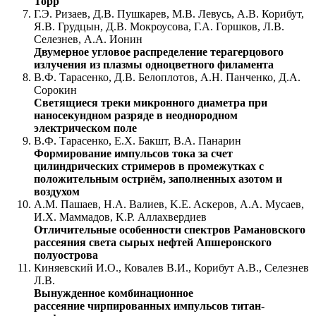
Торр
Г.Э. Ризаев, Д.В. Пушкарев, М.В. Левусь, А.В. Корибут,
Я.В. Грудцын, Д.В. Мокроусова, Г.А. Горшков, Л.В.
Селезнев, А.А. Ионин
Двумерное угловое распределение терагерцового
излучения из плазмы одноцветного филамента
В.Ф. Тарасенко, Д.В. Белоплотов, А.Н. Панченко, Д.А.
Сорокин
Светящиеся треки микронного диаметра при
наносекундном разряде в неоднородном
электрическом поле
В.Ф. Тарасенко, Е.Х. Бакшт, В.А. Панарин
Формирование импульсов тока за счет
цилиндрических стримеров в промежутках с
положительным остриём, заполненных азотом и
воздухом
A.M. Пашаев, Н.A. Валиев, K.E. Aскеров, А.А. Мусаев,
И.Х. Маммадов, K.Р. Aллахвердиев
Oтличительные особенности спектров Рамановского
рассеяния света сырых нефтей Апшеронского
полуострова
Киняевский И.О., Ковалев В.И., Корибут А.В., Селезнев
Л.В.
Вынужденное комбинационное
рассеяние чирпированных импульсов титан-