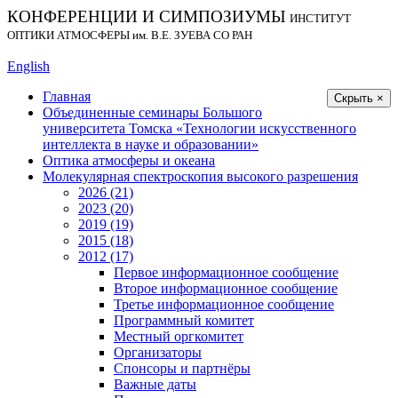
КОНФЕРЕНЦИИ И СИМПОЗИУМЫ
ИНСТИТУТ
ОПТИКИ АТМОСФЕРЫ
им.
В.Е. ЗУЕВА СО РАН
English
Главная
Скрыть ×
Объединенные семинары Большого
университета Томска «Технологии искусственного
интеллекта в науке и образовании»
Оптика атмосферы и океана
Молекулярная спектроскопия высокого разрешения
2026 (21)
2023 (20)
2019 (19)
2015 (18)
2012 (17)
Первое информационное сообщение
Второе информационное сообщение
Третье информационное сообщение
Программный комитет
Местный оргкомитет
Организаторы
Спонсоры и партнёры
Важные даты