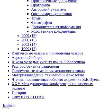
Приглашенные докладчики
Программа
Авторский указатель
Организации-участники
Труды
Фотографии
Дополнительная информация
Родственные конференции
2009 (16)
2006 (15)
2003 (14)
1999 (13)
Импульсные лазеры и применения лазеров
Аэрозоли Сибири
Школа молодых учёных им. А.Г. Колесника
Распространение радиоволн
Современные изменения метанового цикла
Материаловедение, технологии и экология
Чтения, посвященные юбилею академика В.Е. Зуева
XXV Международная конференция по лазерным
радарам
История
Сайт ИОА СО РАН
English