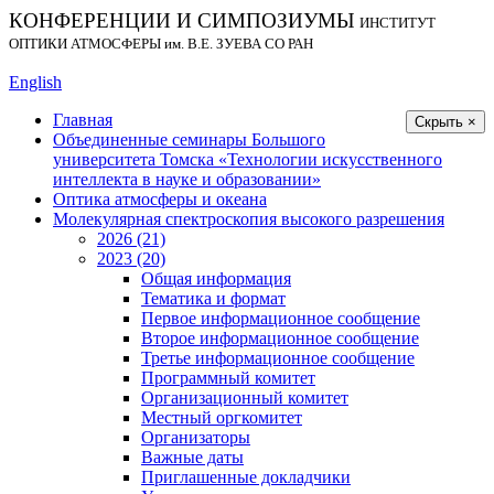
КОНФЕРЕНЦИИ И СИМПОЗИУМЫ
ИНСТИТУТ
ОПТИКИ АТМОСФЕРЫ
им.
В.Е. ЗУЕВА СО РАН
English
Главная
Скрыть ×
Объединенные семинары Большого
университета Томска «Технологии искусственного
интеллекта в науке и образовании»
Оптика атмосферы и океана
Молекулярная спектроскопия высокого разрешения
2026 (21)
2023 (20)
Общая информация
Тематика и формат
Первое информационное сообщение
Второе информационное сообщение
Третье информационное сообщение
Программный комитет
Организационный комитет
Местный оргкомитет
Организаторы
Важные даты
Приглашенные докладчики