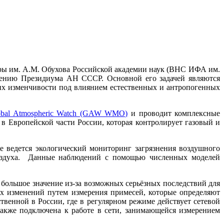
ры им. А.М. Обухова Российской академии наук (ВНС ИФА им.
ешению Президиума АН СССР. Основной его задачей являются
 их изменчивости под влиянием естественных и антропогенных
obal Atmospheric Watch (GAW WMO)
и проводит комплексные
в Европейской части России, которая контролирует газовый и
е ведется экологический мониторинг загрязнения воздушного
воздуха. Данные наблюдений с помощью численных моделей
большое значение из-за возможных серьёзных последствий для
их изменений путем измерения примесей, которые определяют
твенной в России, где в регулярном режиме действует сетевой
также подключена к работе в сети, занимающейся измерением