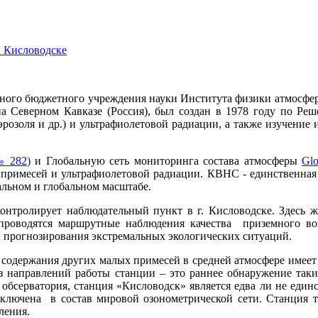
. Кисловодске
ного бюджетного учреждения науки Института физики атмосфе
на Северном Кавказе (Россия), был создан в 1978 году по Р
розоля и др.) и ультрафиолетовой радиации, а также изучение
№ 282
)
и Глобальную сеть мониторинга состава атмосферы
Gl
примесей и ультрафиолетовой радиации. КВНС - единственная 
альном и глобальном масштабе.
нтролирует наблюдательный пункт в г. Кисловодске. Здесь ж
о проводятся маршрутные наблюдения качества приземного 
и прогнозирования экстремальных экологических ситуаций.
 содержания других малых примесей в средней атмосфере имеет 
з направлений работы станции – это раннее обнаружение так
обсерватория, станция «Кисловодск» является едва ли не единс
включена в состав мировой озонометрической сети. Станция 
ления.