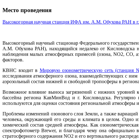
Место проведения
Высокогорная научная станция ИФА им. А.М. Обухова РАН в г
Высокогорный научный стационар Федерального государствен
А.М. Обухова РАН), находящийся недалеко от Кисловодска 
наблюдения малых атмосферных примесей (озона, NO2, CO, аэ
факторов.
КВНС входит в
Мировую озонометрическую сеть (станция 
исследования атмосферного озона, взаимодействующих с ним 
аэрозольный состав нижней и свободной тропосферы в регион
Возможное влияние выноса загрязнений с нижних уровней ко
бассейна региона КавМинВод и г. Кисловодска. Регулярн
используются для оценки состояния региональной атмосферы 
Проблемы изменений озонового слоя Земли, а также вариаций
человека, окружающей его среды и климата в целом. Одно и
химический состав средней атмосферы. Как озонометрическая 
спектрофотометр Brewer, и благодаря чему она официально 
стратосферного содержания NO2 и его вертикального распреде