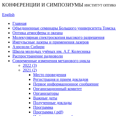
КОНФЕРЕНЦИИ И СИМПОЗИУМЫ
ИНСТИТУТ ОПТИК
English
Главная
Объединенные семинары Большого университета Томска «
Оптика атмосферы и океана
Молекулярная спектроскопия высокого разрешения
Импульсные лазеры и применения лазеров
Аэрозоли Сибири
Школа молодых учёных им. А.Г. Колесника
Распространение радиоволн
Современные изменения метанового цикла
2022 (3)
2021 (2)
Место проведения
Регистрация и прием докладов
Первое информационное сообщение
Организационный комитет
Организаторы
Важные даты
Полученные доклады
Программа
Программа (.pdf)