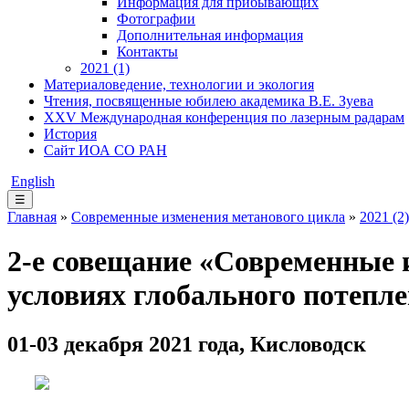
Информация для прибывающих
Фотографии
Дополнительная информация
Контакты
2021 (1)
Материаловедение, технологии и экология
Чтения, посвященные юбилею академика В.Е. Зуева
XXV Международная конференция по лазерным радарам
История
Сайт ИОА СО РАН
English
☰
Главная
»
Современные изменения метанового цикла
»
2021 (2)
2-е совещание «Современные 
условиях глобального потепл
01-03 декабря 2021 года, Кисловодск