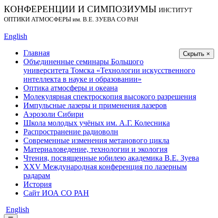
КОНФЕРЕНЦИИ И СИМПОЗИУМЫ
ИНСТИТУТ
ОПТИКИ АТМОСФЕРЫ
им.
В.Е. ЗУЕВА СО РАН
English
Главная
Скрыть ×
Объединенные семинары Большого
университета Томска «Технологии искусственного
интеллекта в науке и образовании»
Оптика атмосферы и океана
Молекулярная спектроскопия высокого разрешения
Импульсные лазеры и применения лазеров
Аэрозоли Сибири
Школа молодых учёных им. А.Г. Колесника
Распространение радиоволн
Современные изменения метанового цикла
Материаловедение, технологии и экология
Чтения, посвященные юбилею академика В.Е. Зуева
XXV Международная конференция по лазерным
радарам
История
Сайт ИОА СО РАН
English