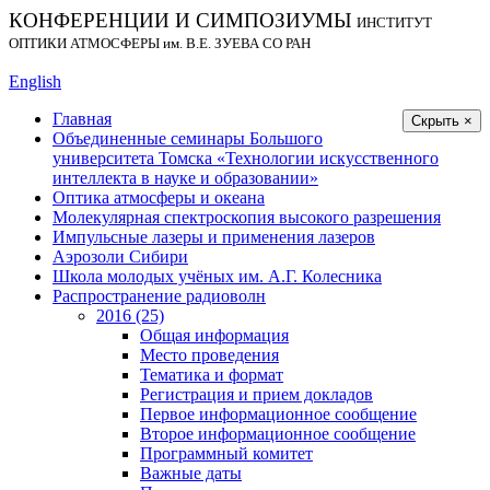
КОНФЕРЕНЦИИ И СИМПОЗИУМЫ
ИНСТИТУТ
ОПТИКИ АТМОСФЕРЫ
им.
В.Е. ЗУЕВА СО РАН
English
Главная
Скрыть ×
Объединенные семинары Большого
университета Томска «Технологии искусственного
интеллекта в науке и образовании»
Оптика атмосферы и океана
Молекулярная спектроскопия высокого разрешения
Импульсные лазеры и применения лазеров
Аэрозоли Сибири
Школа молодых учёных им. А.Г. Колесника
Распространение радиоволн
2016 (25)
Общая информация
Место проведения
Тематика и формат
Регистрация и прием докладов
Первое информационное сообщение
Второе информационное сообщение
Программный комитет
Важные даты