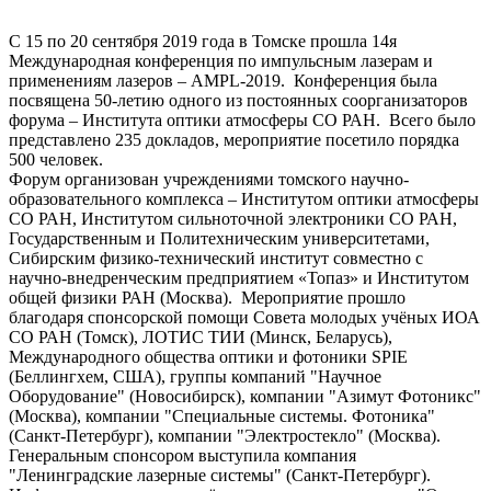
С 15 по 20 сентября 2019 года в Томске прошла 14я
Международная конференция по импульсным лазерам и
применениям лазеров –
AMPL
-2019. Конференция была
посвящена 50-летию одного из постоянных соорганизаторов
форума – Института оптики атмосферы СО РАН. Всего было
представлено 235 докладов, мероприятие посетило порядка
500 человек.
Форум организован учреждениями томского научно-
образовательного комплекса – Институтом оптики атмосферы
СО РАН, Институтом сильноточной электроники СО РАН,
Государственным и Политехническим университетами,
Сибирским физико-технический институт совместно с
научно-внедренческим предприятием «Топаз» и Институтом
общей физики РАН (Москва). Мероприятие прошло
благодаря спонсорской помощи Совета молодых учёных ИОА
СО РАН (Томск), ЛОТИС ТИИ (Минск, Беларусь),
Международного общества оптики и фотоники SPIE
(Беллингхем, США), группы компаний "Научное
Оборудование" (Новосибирск), компании "Азимут Фотоникс"
(Москва), компании "Специальные системы. Фотоника"
(Санкт-Петербург), компании "Электростекло" (Москва).
Генеральным спонсором выступила компания
"Ленинградские лазерные системы" (Санкт-Петербург).