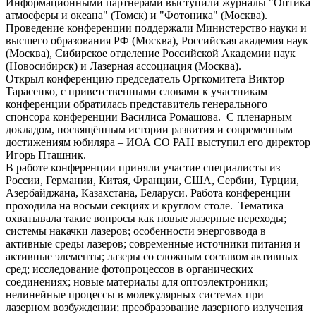
Информационными партнёрами выступили журналы "Оптика
атмосферы и океана" (Томск) и "Фотоника" (Москва).
Проведение конференции поддержали Министерство науки и
высшего образования РФ (Москва), Российская академия наук
(Москва), Сибирское отделение Российской Академии наук
(Новосибирск) и Лазерная ассоциация (Москва).
Открыл конференцию председатель Оргкомитета Виктор
Тарасенко, с приветственными словами к участникам
конференции обратилась представитель генерального
спонсора конференции Василиса Ромашова. С пленарным
докладом, посвящённым истории развития и современным
достижениям юбиляра – ИОА СО РАН выступил его директор
Игорь Пташник
.
В работе конференции приняли участие специалисты из
России, Германии, Китая, Франции, США, Сербии, Турции,
Азербайджана, Казахстана, Беларуси. Работа конференции
проходила на восьми секциях и круглом столе. Тематика
охватывала
такие вопросы как новые лазерные переходы;
системы накачки лазеров; особенности энерговвода в
активные среды лазеров; современные источники питания и
активные элементы; лазеры со сложным составом активных
сред; исследование фотопроцессов в органических
соединениях; новые материалы для оптоэлектроники;
нелинейные процессы в молекулярных системах при
лазерном возбуждении; преобразование лазерного излучения