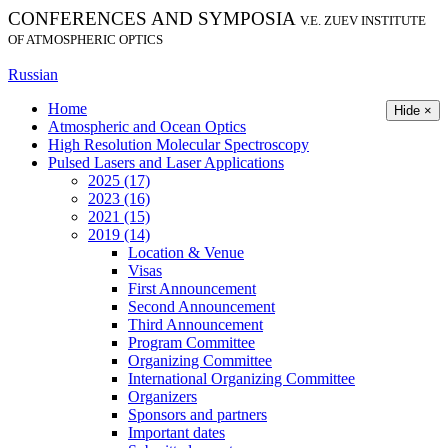
CONFERENCES AND SYMPOSIA
V.E. ZUEV INSTITUTE
OF ATMOSPHERIC OPTICS
Russian
Home
Hide ×
Atmospheric and Ocean Optics
High Resolution Molecular Spectroscopy
Pulsed Lasers and Laser Applications
2025 (17)
2023 (16)
2021 (15)
2019 (14)
Location & Venue
Visas
First Announcement
Second Announcement
Third Announcement
Program Committee
Organizing Committee
International Organizing Committee
Organizers
Sponsors and partners
Important dates