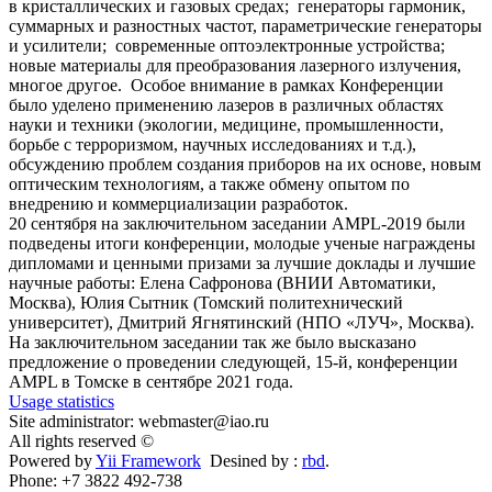
в кристаллических и газовых средах; генераторы гармоник,
суммарных и разностных частот, параметрические генераторы
и усилители; современные оптоэлектронные устройства;
новые материалы для преобразования лазерного излучения,
многое другое. Особое внимание в рамках Конференции
было уделено применению лазеров в различных областях
науки и техники (экологии, медицине, промышленности,
борьбе с терроризмом, научных исследованиях и т.д.),
обсуждению проблем создания приборов на их основе, новым
оптическим технологиям, а также обмену опытом по
внедрению и коммерциализации разработок.
20 сентября на заключительном заседании AMPL-2019 были
подведены итоги конференции, молодые ученые награждены
дипломами и ценными призами за лучшие доклады и лучшие
научные работы: Елена Сафронова (ВНИИ Автоматики,
Москва), Юлия Сытник (Томский политехнический
университет), Дмитрий Ягнятинский (НПО «ЛУЧ», Москва).
На заключительном заседании так же было высказано
предложение о проведении следующей, 15-й,
конференции
AMPL в Томске в сентябре 2021 года.
Usage statistics
Site administrator: webmaster@iao.ru
All rights reserved ©
Powered by
Yii Framework
Desined by :
rbd
.
Phone: +7 3822 492-738