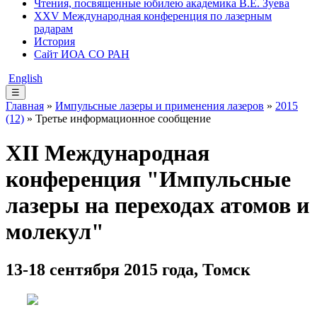
Чтения, посвященные юбилею академика В.Е. Зуева
XXV Международная конференция по лазерным
радарам
История
Сайт ИОА СО РАН
English
☰
Главная
»
Импульсные лазеры и применения лазеров
»
2015
(12)
» Третье информационное сообщение
XII Международная
конференция "Импульсные
лазеры на переходах атомов и
молекул"
13-18 сентября 2015 года, Томск