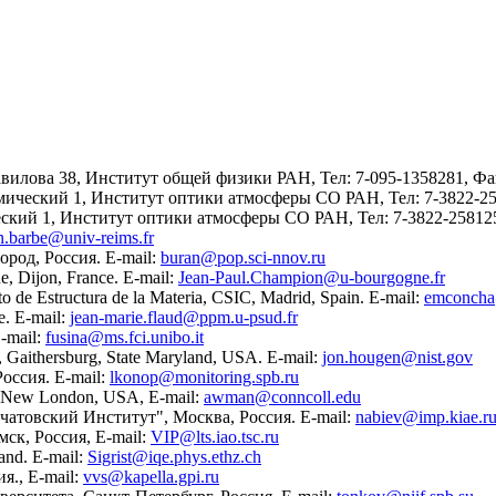
вилова 38, Институт общей физики РАН, Тел: 7-095-1358281, Фак
мический 1, Институт оптики атмосферы СО РАН, Тел: 7-3822-259
ский 1, Институт оптики атмосферы СО РАН, Тел: 7-3822-258125
in.barbe@univ-reims.fr
род, Россия. E-mail:
buran@pop.sci-nnov.ru
e, Dijon, France. E-mail:
Jean-Paul.Champion@u-bourgogne.fr
 de Estructura de la Materia, CSIC, Madrid, Spain. E-mail:
emconcha
e. E-mail:
jean-marie.flaud@ppm.u-psud.fr
E-mail:
fusina@ms.fci.unibo.it
y, Gaithersburg, State Maryland, USA. E-mail:
jon.hougen@nist.gov
оссия. E-mail:
lkonop@monitoring.spb.ru
e, New London, USA, E-mail:
awman@conncoll.edu
атовский Институт", Москва, Россия. E-mail:
nabiev@imp.kiae.r
ск, Россия, E-mail:
VIP@lts.iao.tsc.ru
land. E-mail:
Sigrist@iqe.phys.ethz.ch
., E-mail:
vvs@kapella.gpi.ru