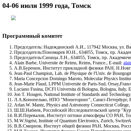
04-06 июля 1999 года, Томск
Программный комитет
Председатель: Надеждинский А.И., 117942 Москва, ул. Ва
Председатель:Пономарев Ю.Н., 634055, Томск, пр. Акаде
Председатель:Синица Л.Н., 634055, Томск, пр. Академиче
Alain Barbe, Universite de Reims, Reims, France., E-mail:
ala
А.В.Буренин, Институт прикладной физики РАН, Н.Новго
Jean-Paul Champion, Lab. de Physique de l'Univ. de Bourgogn
Maria Concepcion Domingo Maroto, Molecular Physics Instituto
Jean-Marie Flaud, LPPM Universite de Paris-Sud, Orsay,Franc
Luciano Fusina, DCFI Universita di Bologna, Bologna, Italy, 
Jon T. Hougen, National Institute of Standards and Technolog
Л.А.Конопелько, НПО "Мониторинг", Санкт-Петербург, Р
Arlan.W. Mantz, Physics and Astronomy Connecticut Colleg
Ш.Ш.Набиев, Российский Исследовательский центр "Курч
В.И.Перевалов, Институт оптики атмосферы СО РАН, Том
M.W.Sigrist, Institute of Quantum Electronics, Zurich, Switzer
В.В.Смирнов, Инстиут общей физики РАН, Москва, Россия