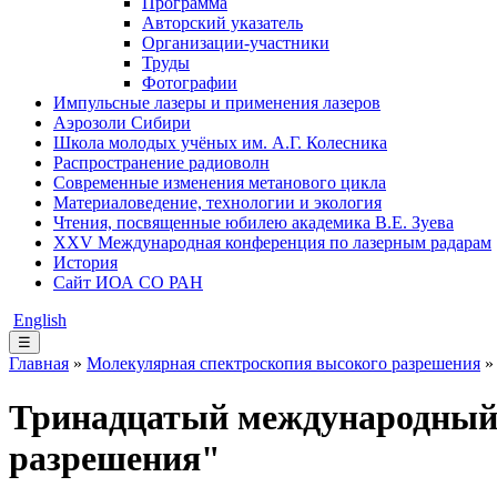
Программа
Авторский указатель
Организации-участники
Труды
Фотографии
Импульсные лазеры и применения лазеров
Аэрозоли Сибири
Школа молодых учёных им. А.Г. Колесника
Распространение радиоволн
Современные изменения метанового цикла
Материаловедение, технологии и экология
Чтения, посвященные юбилею академика В.Е. Зуева
XXV Международная конференция по лазерным радарам
История
Сайт ИОА СО РАН
English
☰
Главная
»
Молекулярная спектроскопия высокого разрешения
Тринадцатый международный 
разрешения"