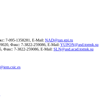
с: 7-095-1358281, E-Mail:
NAD@ran.gpi.ru
020, Факс: 7-3822-259086, E-Mail:
YUPON@asd.tomsk.su
, Факс: 7-3822-259086, E-Mail:
SLN@asd.acad.tomsk.su
@iem.csic.es
u