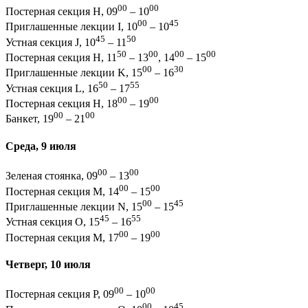
00
00
Постерная секция H, 09
– 10
00
45
Приглашенные лекции I, 10
– 10
45
50
Устная секция J, 10
– 11
50
00
00
00
Постерная секция H, 11
– 13
, 14
– 15
00
30
Приглашенные лекции K, 15
– 16
50
55
Устная секция L, 16
– 17
00
00
Постерная секция H, 18
– 19
00
00
Банкет, 19
– 21
Среда, 9 июля
00
00
Зеленая стоянка, 09
– 13
00
00
Постерная секция M, 14
– 15
00
45
Приглашенные лекции N, 15
– 15
45
55
Устная секция O, 15
– 16
00
00
Постерная секция M, 17
– 19
Четверг, 10 июля
00
00
Постерная секция P, 09
– 10
00
45