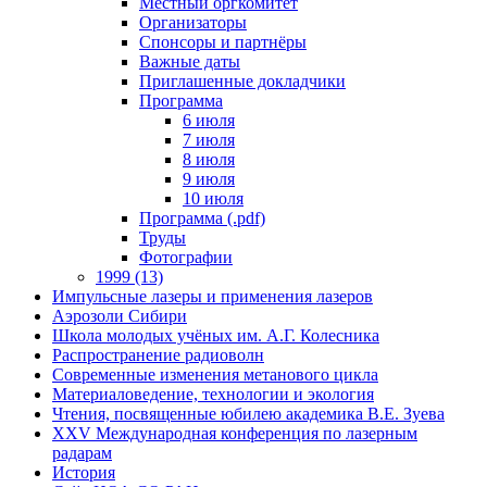
Местный оргкомитет
Организаторы
Спонсоры и партнёры
Важные даты
Приглашенные докладчики
Программа
6 июля
7 июля
8 июля
9 июля
10 июля
Программа (.pdf)
Труды
Фотографии
1999 (13)
Импульсные лазеры и применения лазеров
Аэрозоли Сибири
Школа молодых учёных им. А.Г. Колесника
Распространение радиоволн
Современные изменения метанового цикла
Материаловедение, технологии и экология
Чтения, посвященные юбилею академика В.Е. Зуева
XXV Международная конференция по лазерным
радарам
История