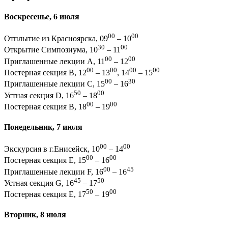
Воскресенье, 6 июля
00
00
Отплытие из Красноярска, 09
– 10
30
00
Открытие Симпозиума, 10
– 11
00
00
Приглашенные лекции A, 11
– 12
00
00
00
00
Постерная секция B, 12
– 13
, 14
– 15
00
30
Приглашенные лекции C, 15
– 16
50
00
Устная секция D, 16
– 18
00
00
Постерная секция B, 18
– 19
Понедельник, 7 июля
00
00
Экскурсия в г.Енисейск, 10
– 14
00
00
Постерная секция E, 15
– 16
00
45
Приглашенные лекции F, 16
– 16
45
50
Устная секция G, 16
– 17
50
00
Постерная секция E, 17
– 19
Вторник, 8 июля