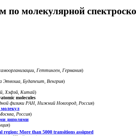
 по молекулярной спектроско
амоорганизации, Геттинген, Германия
)
 Этвоша, Будапешт, Венгрия
)
й, Хэфэй, Китай
)
yatomic molecules
ной физики РАН, Нижний Новгород, Россия
)
 молекул
осква, Россия
)
ыми диполями
нция
)
l region: More than 5000 transitions assigned