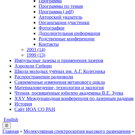
Программа
Программы по темам
Программа (.pdf)
Авторский указатель
Организации-участники
Фотографии
Дополнительная информация
Родственные конференции
Контакты
2003 (14)
1999 (13)
Импульсные лазеры и применения лазеров
Аэрозоли Сибири
Школа молодых учёных им. А.Г. Колесника
Распространение радиоволн
Современные изменения метанового цикла
Материаловедение, технологии и экология
Чтения, посвященные юбилею академика В.Е. Зуева
XXV Международная конференция по лазерным радарам
История
Сайт ИОА СО РАН
English
☰
Главная
»
Молекулярная спектроскопия высокого разрешения