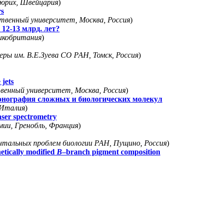
юрих, Швейцария
)
rs
ственный университет, Москва, Россия
)
12-13 млрд. лет?
икобритания
)
ы им. В.Е.Зуева СО РАН, Томск, Россия
)
 jets
венный университет, Москва, Россия
)
онография сложных и биологических молекул
 Италия
)
laser spectrometry
и, Гренобль, Франция
)
альных проблем биологии РАН, Пущино, Россия
)
netically modified
B
–branch pigment composition