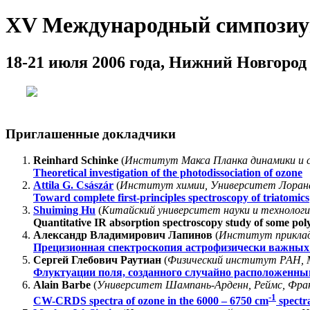
XV Международный симпозиум
18-21 июля 2006 года, Нижний Новгород
Приглашенные докладчики
Reinhard Schinke
(
Институт Макса Планка динамики и с
Theoretical investigation of the photodissociation of ozone
Attila G. Császár
(
Институт химии, Университет Лорана
Toward complete first-principles spectroscopy of triatomics
Shuiming Hu
(
Китайский университет науки и технологи
Quantitative IR absorption spectroscopy study of some pol
Александр Владимирович Лапинов
(
Институт приклад
Прецизионная спектроскопия астрофизически важных
Сергей Глебович Раутиан
(
Физический институт РАН, М
Флуктуации поля, созданного случайно расположенн
Alain Barbe
(
Университет Шампань-Арденн, Реймс, Фра
-1
CW-CRDS spectra of ozone in the 6000 – 6750 cm
spectra