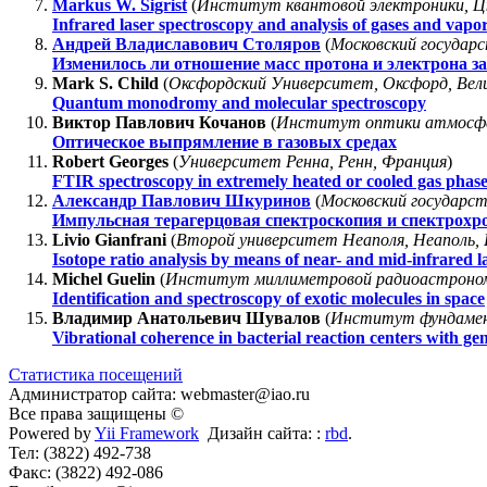
Markus W. Sigrist
(
Институт квантовой электроники, Ц
Infrared laser spectroscopy and analysis of gases and vapo
Андрей Владиславович Столяров
(
Московский государ
Изменилось ли отношение масс протона и электрона за 
Mark S. Child
(
Оксфордский Университет, Оксфорд, Вел
Quantum monodromy and molecular spectroscopy
Виктор Павлович Кочанов
(
Институт оптики атмосфер
Оптическое выпрямление в газовых средах
Robert Georges
(
Университет Ренна, Ренн, Франция
)
FTIR spectroscopy in extremely heated or cooled gas phase
Александр Павлович Шкуринов
(
Московский государст
Импульсная терагерцовая спектроскопия и спектрохр
Livio Gianfrani
(
Второй университет Неаполя, Неаполь,
Isotope ratio analysis by means of near- and mid-infrared 
Michel Guelin
(
Институт миллиметровой радиоастрономи
Identification and spectroscopy of exotic molecules in space
Владимир Анатольевич Шувалов
(
Институт фундамент
Vibrational coherence in bacterial reaction centers with ge
Статистика посещений
Администратор сайта: webmaster@iao.ru
Все права защищены ©
Powered by
Yii Framework
Дизайн сайта: :
rbd
.
Тел: (3822) 492-738
Факс: (3822) 492-086