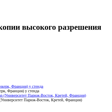
копии высокого разрешения
керк, Франция) у стенда
(Университет Париж-Восток, Кретей, Франция)