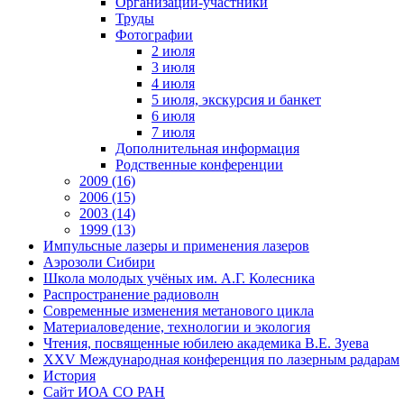
Организации-участники
Труды
Фотографии
2 июля
3 июля
4 июля
5 июля, экскурсия и банкет
6 июля
7 июля
Дополнительная информация
Родственные конференции
2009 (16)
2006 (15)
2003 (14)
1999 (13)
Импульсные лазеры и применения лазеров
Аэрозоли Сибири
Школа молодых учёных им. А.Г. Колесника
Распространение радиоволн
Современные изменения метанового цикла
Материаловедение, технологии и экология
Чтения, посвященные юбилею академика В.Е. Зуева
XXV Международная конференция по лазерным радарам
История
Сайт ИОА СО РАН