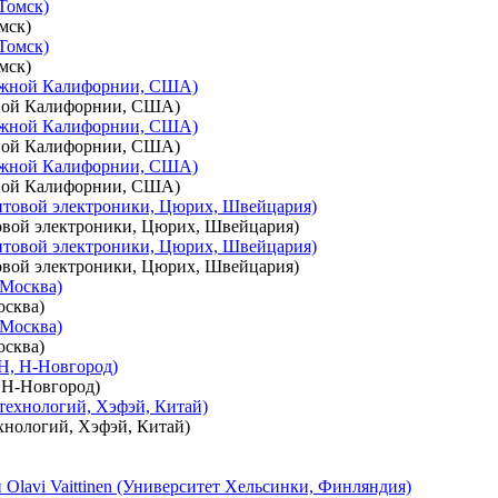
мск)
мск)
ной Калифорнии, США)
ной Калифорнии, США)
ной Калифорнии, США)
товой электроники, Цюрих, Швейцария)
товой электроники, Цюрих, Швейцария)
сква)
сква)
 Н-Новгород)
хнологий, Хэфэй, Китай)