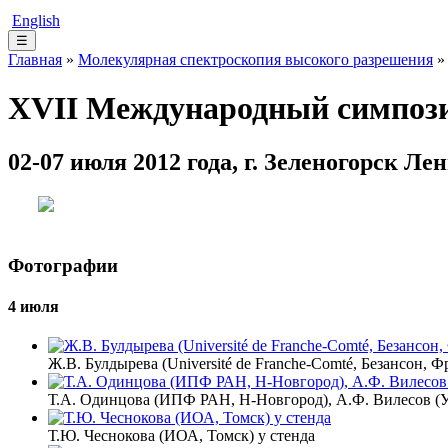
English
☰
Главная
»
Молекулярная спектроскопия высокого разрешения
XVII Международный симпози
02-07 июля 2012 года, г. Зеленогорск Л
Фотографии
4 июля
Ж.В. Булдырева (Université de Franche-Comté, Безансон, Фр
Т.А. Одинцова (ИПФ РАН, Н-Новгород), А.Ф. Вилесов (
Т.Ю. Чеснокова (ИОА, Томск) у стенда