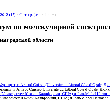
»
2012 (17)
»
Фотографии
» 4 июля
ум по молекулярной спектрос
енинградской области
анция) и Arnaud Cuisset (Université du Littoral Côte d’Opale, Дюн
Университет Южной Калифорнии, США) и Jean-Michel Hartmann 