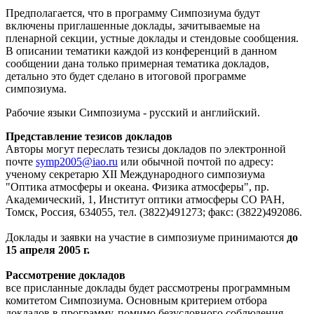
Предполагается, что в программу Симпозиума будут
включены приглашенные доклады, зачитываемые на
пленарной секции, устные доклады и стендовые сообщения.
В описании тематики каждой из конференций в данном
сообщении дана только примерная тематика докладов,
детально это будет сделано в итоговой программе
симпозиума.
Рабочие языки Симпозиума - русский и английский.
Представление тезисов докладов
Авторы могут переслать тезисы докладов по электронной
почте
symp2005@iao.ru
или обычной почтой по адресу:
ученому секретарю XII Международного симпозиума
"Оптика атмосферы и океана. Физика атмосферы", пр.
Академический, 1, Институт оптики атмосферы СО РАН,
Томск, Россия, 634055, тел. (3822)491273; факс: (3822)492086.
Доклады и заявки на участие в симпозиуме принимаются
до
15 апреля 2005 г.
Рассмотрение докладов
все присланные доклады будет рассмотрены программным
комитетом Симпозиума. Основным критерием отбора
докладов в программу, помимо безусловного соблюдения