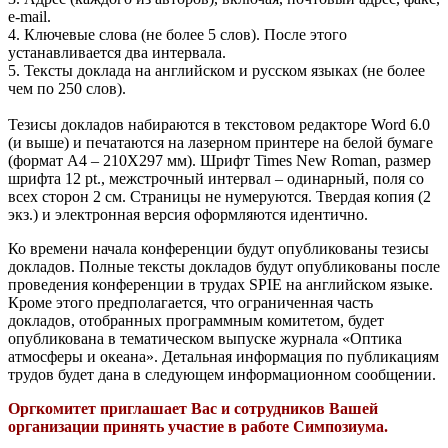
e-mail.
4. Ключевые слова (не более 5 слов). После этого
устанавливается два интервала.
5. Тексты доклада на английском и русском языках (не более
чем по 250 слов).
Тезисы докладов набираются в текстовом редакторе Word 6.0
(и выше) и печатаются на лазерном принтере на белой бумаге
(формат А4 – 210Х297 мм). Шрифт Times New Roman, размер
шрифта 12 pt., межстрочный интервал – одинарный, поля со
всех сторон 2 см. Страницы не нумеруются. Твердая копия (2
экз.) и электронная версия оформляются идентично.
Ко времени начала конференции будут опубликованы тезисы
докладов. Полные тексты докладов будут опубликованы после
проведения конференции в трудах SPIE на английском языке.
Кроме этого предполагается, что ограниченная часть
докладов, отобранных программным комитетом, будет
опубликована в тематическом выпуске журнала «Оптика
атмосферы и океана». Детальная информация по публикациям
трудов будет дана в следующем информационном сообщении.
Оргкомитет приглашает Вас и сотрудников Вашей
организации принять участие в работе Симпозиума.