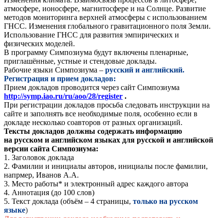
атмосфере, ионосфере, магнитосфере и на Солнце. Развитие
методов мониторинга верхней атмосферы с использованием
ГНСС. Изменения глобального гравитационного поля Земли.
Использование ГНСС для развития эмпирических и
физических моделей.
В программу Симпозиума будут включены пленарные,
приглашённые, устные и стендовые доклады.
Рабочие языки Симпозиума –
русский и английский.
Регистрация и прием докладов:
Прием докладов проводится через сайт Cимпозиума
http://symp.iao.ru/ru/aoo/28/register
.
При регистрации докладов просьба следовать инструкции на
сайте и заполнять все необходимые поля, особенно если в
докладе несколько соавторов от разных организаций.
Тексты докладов должны содержать информацию
на русском и английском языках для русской и английской
версии сайта Симпозиума:
1. Заголовок доклада
2. Фамилии и инициалы авторов, инициалы после фамилии,
напрмер,
Иванов А.А.
3. Место работы* и электронный адрес каждого автора
4. Аннотация (до 100 слов)
5. Текст доклада (объём – 4 страницы,
только на русском
языке
)