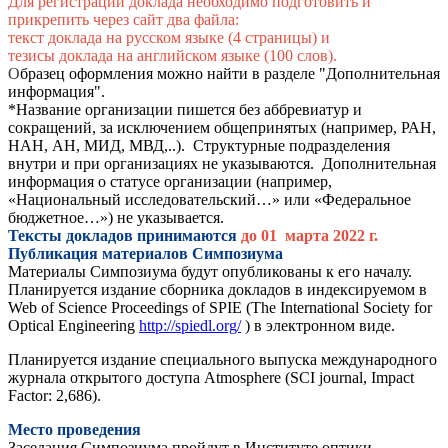
Для регистрации доклада необходимо подготовить и
прикрепить через сайт два файла:
текст доклада на русском языке (4 страницы) и
тезисы доклада на английском языке (100 слов).
О
бразец оформления можно найти в разделе "Дополнительная
информация".
*Название организации пишется без аббревиатур и
сокращений, за исключением общепринятых (например, РАН,
НАН, АН, МИД, МВД,..). Структурные подразделения
внутри и при организациях не указываются. Дополнительная
информация о статусе организации (например,
«Национальный исследовательский…» или «Федеральное
бюджетное…») не указывается.
Тексты докладов принимаются
до 01 марта 2022 г.
Публикация материалов Симпозиума
Материалы Симпозиума будут опубликованы к его началу.
Планируется издание сборника докладов в индексируемом в
Web of Science Proceedings of SPIE (The International Society for
Optical Engineering
http://spiedl.org/
)
в
электронном
виде
.
Планируется издание специального выпуска международного
журнала открытого доступа Atmosphere (SCI journal, Impact
Factor: 2,686).
Место проведения
Заседания Симпозиума пройдут в Институте оптики