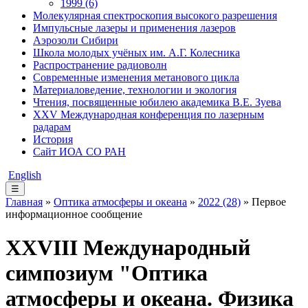
1999 (6)
Молекулярная спектроскопия высокого разрешения
Импульсные лазеры и применения лазеров
Аэрозоли Сибири
Школа молодых учёных им. А.Г. Колесника
Распространение радиоволн
Современные изменения метанового цикла
Материаловедение, технологии и экология
Чтения, посвященные юбилею академика В.Е. Зуева
XXV Международная конференция по лазерным
радарам
История
Сайт ИОА СО РАН
English
☰
Главная
»
Оптика атмосферы и океана
»
2022 (28)
» Первое
информационное сообщение
XXVIII Международный
симпозиум "Оптика
атмосферы и океана. Физика