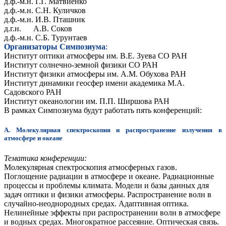
д.ф.-м.н. Г.Г. Матвиенко
д.ф.-м.н. C.Н. Куличков
д.ф.-м.н. И.В. Пташник
д.г.н. А.В. Соков
д.ф.-м.н.
C
.Б. Турунтаев
Организаторы Симпозиума
:
Институт оптики атмосферы им. В.Е. Зуева СО РАН
Институт солнечно-земной физики СО РАН
Институт физики атмосферы им. А.М. Обухова РАН
Институт динамики геосфер имени академика М.А.
Садовского РАН
Институт океанологии им. П.П. Ширшова РАН
В рамках Симпозиума будут работать пять конференций:
А. Молекулярная спектроскопия и распространение излучения в
атмосфере и океане
Тематика конференции:
Молекулярная спектроскопия атмосферных газов.
Поглощение радиации в атмосфере и океане. Радиационные
процессы и проблемы климата. Модели и базы данных для
задач оптики и физики атмосферы. Распространение волн в
случайно-неоднородных средах. Адаптивная оптика.
Нелинейные эффекты при распространении волн в атмосфере
и водных средах. Многократное рассеяние. Оптическая связь.