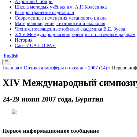
Аэрозоли Сибири
Школа молодых учёных им. А.Г. Колесника
Распространение радиоволн
Современные изменения метанового цикла
Материаловедение, технологии и экология
Чтения, посвященные юбилею академика В.Е. Зуева
XXV Международная конференция по лазерным радарам
История
Сайт ИОА СО РАН
English
☰
Главная
»
Оптика атмосферы и океана
»
2007 (14)
» Первое инф
XIV Международный симпозиу
24-29 июня 2007 года, Бурятия
Первое информационное сообщение