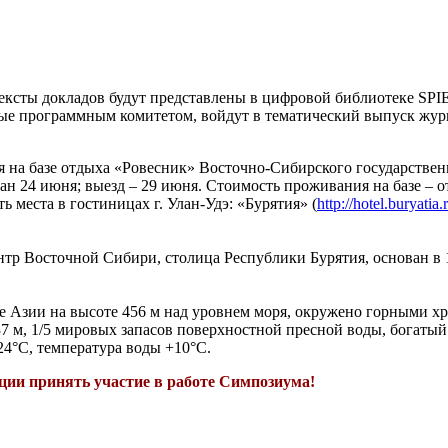
ексты докладов будут представлены в цифровой библиотеке SPIE
ые программным комитетом, войдут в тематический выпуск жур
на базе отдыха «Ровесник» Восточно-Сибирского государственно
ован 24 июня; выезд – 29 июня. Стоимость проживания на базе – о
места в гостиницах г. Улан-Удэ: «Бурятия» (
http://hotel.buryatia.
р Восточной Сибири, столица Республики Бурятия, основан в 166
ре Азии на высоте 456 м над уровнем моря, окружено горными х
637 м, 1/5 мировых запасов поверхностной пресной воды, богат
24°С, температура воды +10°С.
ции принять участие в работе Симпозиума!