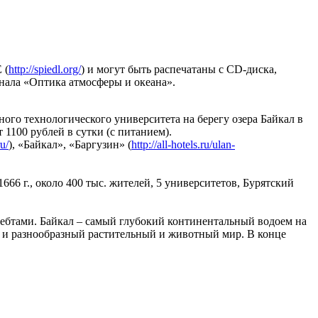
 (
http://spiedl.org/
) и могут быть распечатаны с CD-диска,
нала «Оптика атмосферы и океана».
го технологического университета на берегу озера Байкал в
т 1100 рублей в сутки (с питанием).
ru/
), «Байкал», «Баргузин» (
http://all-hotels.ru/ulan-
6 г., около 400 тыс. жителей, 5 университетов, Бурятский
ребтами. Байкал – самый глубокий континентальный водоем на
ый и разнообразный растительный и животный мир. В конце