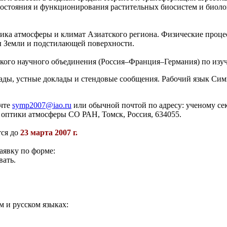
состояния и функционирования растительных биосистем и биоло
ка атмосферы и климат Азиатского региона. Физические процес
ы Земли и подстилающей поверхности.
кого научного объединения (Россия–Франция–Германия) по изуч
ды, устные доклады и стендовые сообщения. Рабочий язык Си
очте
symp2007@iao.ru
или обычной почтой по адресу: ученому с
т оптики атмосферы СО РАН, Томск, Россия, 634055.
тся до
23 марта 2007 г.
аявку по форме:
вать.
 и русском языках: