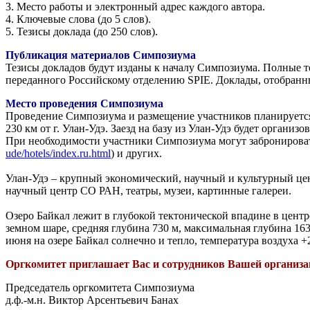
3. Место работы и электронный адрес каждого автора.
4. Ключевые слова (до 5 слов).
5. Тезисы доклада (до 250 слов).
Публикация материалов Симпозиума
Тезисы докладов будут изданы к началу Симпозиума. Полные т
переданного Российскому отделению SPIE. Доклады, отобранн
Место проведения Симпозиума
Проведение Симпозиума и размещение участников планируется 
230 км от г. Улан-Удэ. Заезд на базу из Улан-Удэ будет организ
При необходимости участники Симпозиума могут забронировать 
ude/hotels/index.ru.html
) и других.
Улан-Удэ – крупный экономический, научный и культурный цент
научный центр СО РАН, театры, музеи, картинные галереи.
Озеро Байкал лежит в глубокой тектонической впадине в цент
земном шаре, средняя глубина 730 м, максимальная глубина 1
июня на озере Байкал солнечно и тепло, температура воздуха +
Оргкомитет приглашает Вас и сотрудников Вашей организа
Председатель оргкомитета Симпозиума
д.ф.-м.н. Виктор Арсентьевич Банах