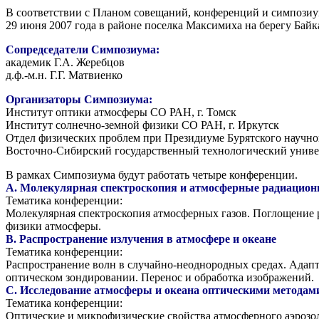
В соответствии с Планом совещаний, конференций и симпози
29 июня 2007 года в районе поселка Максимиха на берегу Ба
Сопредседатели Симпозиума:
академик Г.А. Жеребцов
д.ф.-м.н. Г.Г. Матвиенко
Организаторы Симпозиума:
Институт оптики атмосферы СО РАН, г. Томск
Институт солнечно-земной физики СО РАН, г. Иркутск
Отдел физических проблем при Президиуме Бурятского научног
Восточно-Сибирский государственный технологический универс
В рамках Симпозиума будут работать четыре конференции.
А. Молекулярная спектроскопия и атмосферные радиацион
Тематика конференции:
Молекулярная спектроскопия атмосферных газов. Поглощение р
физики атмосферы.
B. Распространение излучения в атмосфере и океане
Тематика конференции:
Распространение волн в случайно-неоднородных средах. Адапт
оптическом зондировании. Перенос и обработка изображений.
C. Исследование атмосферы и океана оптическими методам
Тематика конференции:
Оптические и микрофизические свойства атмосферного аэрозол