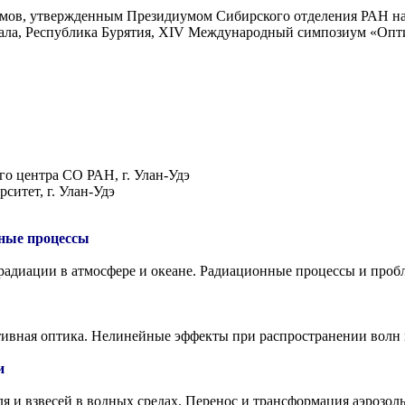
умов, утвержденным Президиумом Сибирского отделения РАН на
йкала, Республика Бурятия, XIV Международный симпозиум «Опт
о центра СО РАН, г. Улан-Удэ
итет, г. Улан-Удэ
ные процессы
адиации в атмосфере и океане. Радиационные процессы и пробл
ивная оптика. Нелинейные эффекты при распространении волн в
и
я и взвесей в водных средах. Перенос и трансформация аэрозоль