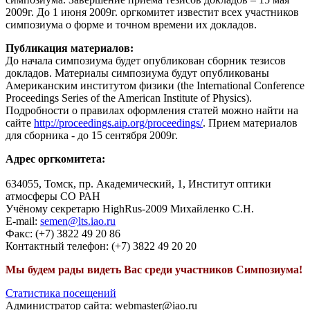
2009г. До 1 июня 2009г. оргкомитет известит всех участников
симпозиума о форме и точном времени их докладов.
Публикация материалов:
До начала симпозиума будет опубликован сборник тезисов
докладов. Материалы симпозиума будут опубликованы
Американским институтом физики (the International Conference
Proceedings Series of the American Institute of Physics).
Подробности о правилах оформления статей можно найти на
сайте
http://proceedings.aip.org/proceedings/
. Прием материалов
для сборника - до 15 сентября 2009г.
Адрес оргкомитета:
634055, Томск, пр. Академический, 1, Институт оптики
атмосферы СО РАН
Учёному секретарю HighRus-2009 Михайленко С.Н.
E-mail:
semen@lts.iao.ru
Факс: (+7) 3822 49 20 86
Контактный телефон: (+7) 3822 49 20 20
Мы будем рады видеть Вас среди участников Симпозиума!
Статистика посещений
Администратор сайта: webmaster@iao.ru