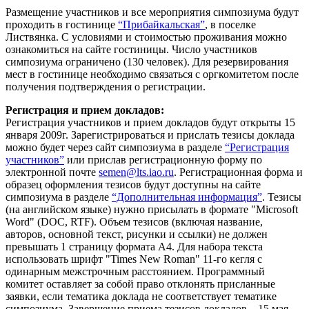
Размещение участников и все мероприятия симпозиума будут
проходить в гостинице
“Прибайкальская”
, в поселке
Листвянка. С условиями и стоимостью проживания можно
ознакомиться на сайте гостиницы. Число участников
симпозиума ограничено (130 человек). Для резервирования
мест в гостинице необходимо связаться с оргкомитетом после
получения подтверждения о регистрации.
Регистрация и прием докладов:
Регистрация участников и прием докладов будут открыты 15
января 2009г. Зарегистрироваться и прислать тезисы доклада
можно будет через сайт симпозиума в разделе
“Регистрация
участников”
или прислав регистрационную форму по
электронной почте
semen@lts.iao.ru
. Регистрационная форма и
образец оформления тезисов будут доступны на сайте
симпозиума в разделе
“Дополнительная информация”
. Тезисы
(на английском языке) нужно присылать в формате "Microsoft
Word" (DOC, RTF). Объем тезисов (включая название,
авторов, основной текст, рисунки и ссылки) не должен
превышать 1 страницу формата А4. Для набора текста
использовать шрифт "Times New Roman" 11-го кегля с
одинарным межстрочным расстоянием. Программный
комитет оставляет за собой право отклонять присланные
заявки, если тематика доклада не соответствует тематике
симпозиума. Завершение приема тезисов докладов – 15 мая