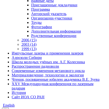
Важные даты
Приглашенные докладчики
Программа
Авторский указатель
Организации-участники
Труды
Фотографии
Дополнительная информация
Родственные конференции
2006 (15)
2003 (14)
1999 (13)
Импульсные лазеры и применения лазеров
Аэрозоли Сибири
Школа молодых учёных им. А.Г. Колесника
Распространение радиоволн
Современные изменения метанового цикла
Материаловедение, технологии и экология
Чтения, посвященные юбилею академика В.Е. Зуева
XXV Международная конференция по лазерным
радарам
История
Сайт ИОА СО РАН
English