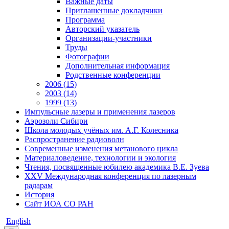
Важные даты
Приглашенные докладчики
Программа
Авторский указатель
Организации-участники
Труды
Фотографии
Дополнительная информация
Родственные конференции
2006 (15)
2003 (14)
1999 (13)
Импульсные лазеры и применения лазеров
Аэрозоли Сибири
Школа молодых учёных им. А.Г. Колесника
Распространение радиоволн
Современные изменения метанового цикла
Материаловедение, технологии и экология
Чтения, посвященные юбилею академика В.Е. Зуева
XXV Международная конференция по лазерным
радарам
История
Сайт ИОА СО РАН
English