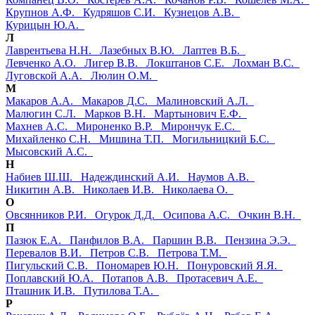
Крупнов А.Ф.
Кудряшов С.И.
Кузнецов А.В.
Курицын Ю.А.
Л
Лаврентьева Н.Н.
Лазебных В.Ю.
Лаптев В.Б.
Левченко А.О.
Лигер В.В.
Локштанов С.Е.
Лохман В.С.
Луговской А.А.
Люлин О.М.
М
Макаров А.А.
Макаров Д.С.
Малиновский А.Л.
Малюгин С.Л.
Марков В.Н.
Мартынович Е.Ф.
Махнев А.С.
Мироненко В.Р.
Мирончук Е.С.
Михайленко С.Н.
Мишина Т.П.
Могильницкий Б.С.
Мысовский А.С.
Н
Набиев Ш.Ш.
Надеждинский А.И.
Наумов А.В.
Никитин А.В.
Николаев И.В.
Николаева О.
О
Овсянников Р.И.
Огурок Д.Д.
Осипова А.С.
Очкин В.Н.
П
Пазюк Е.А.
Панфилов В.А.
Паршин В.В.
Пензина Э.Э.
Перевалов В.И.
Петров С.В.
Петрова Т.М.
Пигульский С.В.
Пономарев Ю.Н.
Понуровский Я.Я.
Поплавский Ю.А.
Потапов А.В.
Протасевич А.Е.
Пташник И.В.
Путилова Т.А.
Р