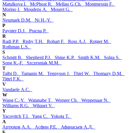
Matulkova I.
McPheat R.
Mellau G.Ch.
Montmessin F.
Morino I.
Moudens A.
Mouret G.
N
Neumark D.M.
Ni H.-Y.
P
Paynter D.J.
Pracna P.
R
Radi P.P.
Risby T.H.
Rohart F.
Ross A.J.
Rotger M.
Rothman L.S.
S
Schmitt B.
Shepherd P.J.
Shine K.P.
Smith K.M.
Solga S.
Song K.-F.
Szczesniak M.M.
T
Talbi D.
Tamanis M.
Tennyson J.
Thiel W.
Thomazy D.M.
Tittel F.K.
V
Vandaele A.C.
W
Wang C.-Y.
Watanabe T.
Wenger Ch.
Weppenaar N.
Williams R.G.
Wilquet V.
Y
Yacovitch T.I.
Yang C.
Yokota T.
А
Артюхов А.А.
Асфин Р.Е.
Афанасьев А.Д.
Б