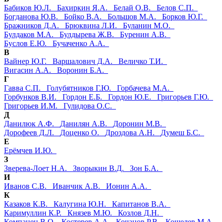
Бабиков Ю.Л.
Бахиркин Я.А.
Белай О.В.
Белов С.П.
Богданова Ю.В.
Бойко В.А.
Большов М.А.
Борков Ю.Г.
Бражников Д.А.
Брюквина Л.И.
Буланин М.О.
Булдаков М.А.
Булдырева Ж.В.
Буренин А.В.
Буслов Е.Ю.
Бучаченко А.А.
В
Вайнер Ю.Г.
Варшалович Д.А.
Величко Т.И.
Вигасин А.А.
Воронин Б.А.
Г
Гавва С.П.
Голубятников Г.Ю.
Горбачева М.А.
Горбунков В.И.
Гордон Е.Б.
Гордон Ю.Е.
Григорьев Г.Ю.
Григорьев И.М.
Гулидова О.С.
Д
Данилюк А.Ф.
Данилян А.В.
Доронин М.В.
Дорофеев Д.Л.
Доценко О.
Дроздова А.Н.
Думеш Б.С.
Е
Ерёмчев И.Ю.
З
Зверева-Лоет Н.А.
Зворыкин В.Д.
Зон Б.А.
И
Иванов С.В.
Иванчик А.В.
Ионин А.А.
К
Казаков К.В.
Калугина Ю.Н.
Капитанов В.А.
Каримуллин К.Р.
Князев М.Ю.
Козлов Д.Н.
Компанец В.О.
Костерев А.А.
Кочанов Р.В.
Кошелев М.А.