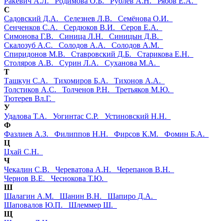
Ракевич А.Л.
Родимова О.Б.
Рублёв А.Н.
Рябов Е.А.
С
Садовский Д.А.
Селезнев Л.В.
Семёнова О.И.
Сенченков С.А.
Сердюков В.И.
Серов Е.А.
Симонова Г.В.
Синица Л.Н.
Синицын Д.В.
Скалозуб А.С.
Солодов А.А.
Солодов А.М.
Спиридонов М.В.
Ставровский Д.Б.
Старикова Е.Н.
Столяров А.В.
Сурин Л.А.
Суханова М.А.
Т
Ташкун С.А.
Тихомиров Б.А.
Тихонов А.А.
Толстиков А.С.
Толченов Р.Н.
Третьяков М.Ю.
Тютерев Вл.Г.
У
Удалова Т.А.
Уогинтас С.Р.
Устиновский Н.Н.
Ф
Фазлиев А.З.
Филиппов Н.Н.
Фирсов К.М.
Фомин Б.А.
Ц
Цхай С.Н.
Ч
Чекалин С.В.
Череватова А.Н.
Черепанов В.Н.
Чернов В.Е.
Чеснокова Т.Ю.
Ш
Шалагин А.М.
Шанин В.Н.
Шапиро Д.А.
Шаповалов Ю.П.
Шлеммер Ш.
Щ