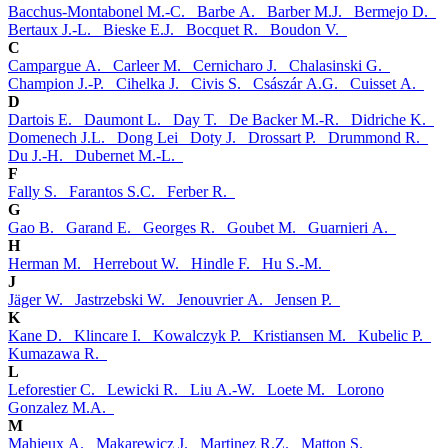
Bacchus-Montabonel M.-C.
Barbe A.
Barber M.J.
Bermejo D.
Bertaux J.-L.
Bieske E.J.
Bocquet R.
Boudon V.
C
Campargue A.
Carleer M.
Cernicharo J.
Chalasinski G.
Champion J.-P.
Cihelka J.
Civis S.
Császár A.G.
Cuisset A.
D
Dartois E.
Daumont L.
Day T.
De Backer M.-R.
Didriche K.
Domenech J.L.
Dong Lei
Doty J.
Drossart P.
Drummond R.
Du J.-H.
Dubernet M.-L.
F
Fally S.
Farantos S.C.
Ferber R.
G
Gao B.
Garand E.
Georges R.
Goubet M.
Guarnieri A.
H
Herman M.
Herrebout W.
Hindle F.
Hu S.-M.
J
Jäger W.
Jastrzebski W.
Jenouvrier A.
Jensen P.
K
Kane D.
Klincare I.
Kowalczyk P.
Kristiansen M.
Kubelic P.
Kumazawa R.
L
Leforestier C.
Lewicki R.
Liu A.-W.
Loete M.
Lorono
Gonzalez M.A.
M
Mahieux A.
Makarewicz J.
Martinez R.Z.
Matton S.