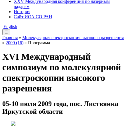
XXV Международная конференция по лазерным
радарам
История
Сайт ИОА СО РАН
English
☰
Главная
»
Молекулярная спектроскопия высокого разрешения
»
2009 (16)
» Программа
XVI Международный
симпозиум по молекулярной
спектроскопии высокого
разрешения
05-10 июля 2009 года, пос. Листвянка
Иркутской области