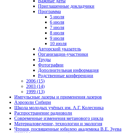
Важные даты
Приглашенные докладчики
Программа
5 июля
6 июля
7 июля
8 июля
9 июля
10 июля
Авторский указатель
Организации-участники
Труды
Фотографии
Дополнительная информация
Родственные конференции
2006 (15)
2003 (14)
1999 (13)
Импульсные лазеры и применения лазеров
Аэрозоли Сибири
Школа молодых учёных им. А.Г. Колесника
Распространение радиоволн
Современные изменения метанового цикла
Материаловедение, технологии и экология
Чтения, посвященные юбилею академика В.Е. Зуева