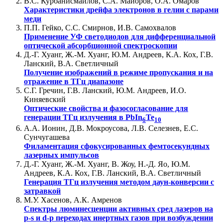
В.С. Курбанисмаилов, С.А. Майоров, О.А. Омаров
Характеристики дрейфа электронов в гелии с парами
меди
П.П. Гейко, С.С. Смирнов, И.В. Самохвалов
Применение УФ светодиодов для дифференциальной
оптической абсорбционной спектроскопии
Д.-Г. Хуанг, Ж.-М. Хуанг, Ю.М. Андреев, К.А. Кох, Г.В.
Ланский, В.А. Светличный
Получение изображений в режиме пропускания и на
отражение в ТГц диапазоне
С.Г. Гречин, Г.В. Ланский, Ю.М. Андреев, И.О.
Киняевский
Оптические свойства и фазосогласование для
генерации TГц излучения в PbIn
Te
6
10
А.А. Ионин, Д.В. Мокроусова, Л.В. Селезнев, Е.С.
Сунчугашева
Филаментация сфокусированных фемтосекундных
лазерных импульсов
Д.-Г. Хуанг, Ж.-М. Хуанг, В. Жоу, Н.-Д. Яо, Ю.М.
Андреев, К.А. Кох, Г.В. Ланский, В.А. Светличный
Генерация ТГц излучения методом даун-конверсии с
затравкой
М.У. Хасенов, А.К. Амренов
Спектры люминесценции активных сред лазеров на
p-s и d-p переходах инертных газов при возбуждении