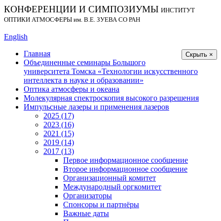
КОНФЕРЕНЦИИ И СИМПОЗИУМЫ
ИНСТИТУТ
ОПТИКИ АТМОСФЕРЫ
им.
В.Е. ЗУЕВА СО РАН
English
Главная
Скрыть ×
Объединенные семинары Большого
университета Томска «Технологии искусственного
интеллекта в науке и образовании»
Оптика атмосферы и океана
Молекулярная спектроскопия высокого разрешения
Импульсные лазеры и применения лазеров
2025 (17)
2023 (16)
2021 (15)
2019 (14)
2017 (13)
Первое информационное сообщение
Второе информационное сообщение
Организационный комитет
Международный оргкомитет
Организаторы
Спонсоры и партнёры
Важные даты