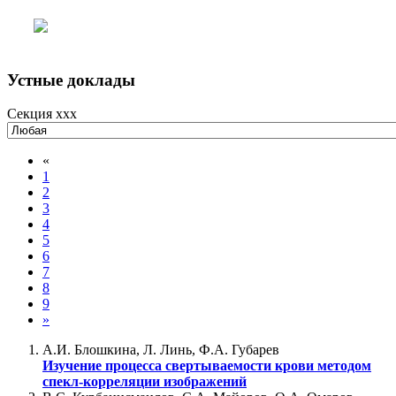
Устные доклады
Секция xxx
«
1
2
3
4
5
6
7
8
9
»
А.И. Блошкина, Л. Линь, Ф.А. Губарев
Изучение процесса свертываемости крови методом
спекл-корреляции изображений