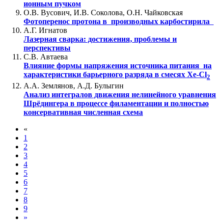
ионным пучком
О.В. Вусович, И.В. Соколова, О.Н. Чайковская
Фотоперенос протона в производных карбостирила
А.Г. Игнатов
Лазерная сварка: достижения, проблемы и
перспективы
С.В. Автаева
Влияние формы напряжения источника питания на
характеристики барьерного разряда в смесях Xe-Cl
2
А.А. Землянов, А.Д. Булыгин
Анализ интегралов движения нелинейного уравнения
Шрёдингера в процессе филаментации и полностью
консервативная численная схема
«
1
2
3
4
5
6
7
8
9
»