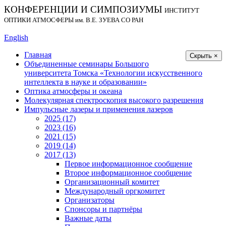
КОНФЕРЕНЦИИ И СИМПОЗИУМЫ
ИНСТИТУТ
ОПТИКИ АТМОСФЕРЫ
им.
В.Е. ЗУЕВА СО РАН
English
Главная
Скрыть ×
Объединенные семинары Большого
университета Томска «Технологии искусственного
интеллекта в науке и образовании»
Оптика атмосферы и океана
Молекулярная спектроскопия высокого разрешения
Импульсные лазеры и применения лазеров
2025 (17)
2023 (16)
2021 (15)
2019 (14)
2017 (13)
Первое информационное сообщение
Второе информационное сообщение
Организационный комитет
Международный оргкомитет
Организаторы
Спонсоры и партнёры
Важные даты