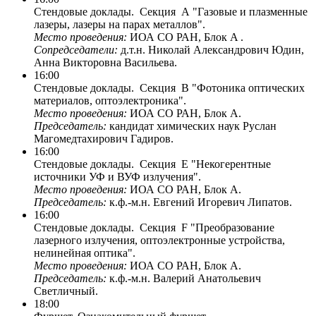
Стендовые доклады. Секция A "Газовые и плазменные
лазеры, лазеры на парах металлов".
Место проведения:
ИОА СО РАН, Блок A .
Сопредседатели:
д.т.н. Николай Александрович Юдин,
Анна Викторовна Васильева.
16:00
Стендовые доклады. Секция B "Фотоника оптических
материалов, оптоэлектроника".
Место проведения:
ИОА СО РАН, Блок A.
Председатель:
кандидат химических наук Руслан
Магомедтахирович Гадиров.
16:00
Стендовые доклады. Секция E "Некогерентные
источники УФ и ВУФ излучения".
Место проведения:
ИОА СО РАН, Блок A.
Председатель:
к.ф.-м.н. Евгений Игоревич Липатов.
16:00
Стендовые доклады. Секция F "Преобразование
лазерного излучения, оптоэлектронные устройства,
нелинейная оптика".
Место проведения:
ИОА СО РАН, Блок A.
Председатель:
к.ф.-м.н. Валерий Анатольевич
Светличный.
18:00