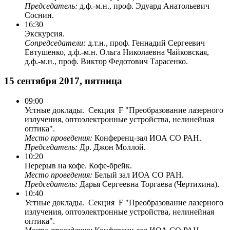
Председатель:
д.ф.-м.н., проф. Эдуард Анатольевич
Соснин.
16:30
Экскурсия.
Сопредседатели:
д.т.н., проф. Геннадий Сергеевич
Евтушенко, д.ф.-м.н. Ольга Николаевна Чайковская,
д.ф.-м.н., проф. Виктор Федотович Тарасенко.
15 сентября 2017, пятница
09:00
Устные доклады. Секция F "Преобразование лазерного
излучения, оптоэлектронные устройства, нелинейная
оптика".
Место проведения:
Конференц-зал ИОА СО РАН.
Председатель:
Др. Джон Моллой.
10:20
Перерыв на кофе. Кофе-брейк.
Место проведения:
Белый зал ИОА СО РАН.
Председатель:
Дарья Сергеевна Торгаева (Чертихина).
10:40
Устные доклады. Секция F "Преобразование лазерного
излучения, оптоэлектронные устройства, нелинейная
оптика".