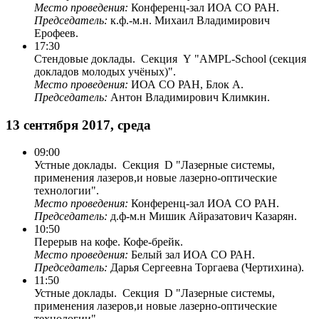
Место проведения:
Конференц-зал ИОА СО РАН.
Председатель:
к.ф.-м.н. Михаил Владимирович
Ерофеев.
17:30
Стендовые доклады. Секция Y "AMPL-School (секция
докладов молодых учёных)".
Место проведения:
ИОА СО РАН, Блок A.
Председатель:
Антон Владимирович Климкин.
13 сентября 2017, среда
09:00
Устные доклады. Секция D "Лазерные системы,
применения лазеров,и новые лазерно-оптические
технологии".
Место проведения:
Конференц-зал ИОА СО РАН.
Председатель:
д.ф-м.н Мишик Айразатович Казарян.
10:50
Перерыв на кофе. Кофе-брейк.
Место проведения:
Белый зал ИОА СО РАН.
Председатель:
Дарья Сергеевна Торгаева (Чертихина).
11:50
Устные доклады. Секция D "Лазерные системы,
применения лазеров,и новые лазерно-оптические
технологии".