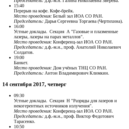
Председатель:
д.ф.-м.н. Галина Николаевна Зверева.
15:40
Перерыв на кофе. Кофе-брейк.
Место проведения:
Белый зал ИОА СО РАН.
Председатель:
Дарья Сергеевна Торгаева (Чертихина).
16:00
Устные доклады. Секция A "Газовые и плазменные
лазеры, лазеры на парах металлов".
Место проведения:
Конференц-зал ИОА СО РАН.
Председатель:
д.ф.-м.н., проф. Анатолий Николаевич
Солдатов.
19:00
Банкет.
Место проведения:
Дом учёных ТНЦ СО РАН.
Председатель:
Антон Владимирович Климкин.
14 сентября 2017, четверг
09:30
Устные доклады. Секция H "Разряды для лазеров и
некогерентных источников излучения".
Место проведения:
Конференц-зал ИОА СО РАН.
Председатель:
д.ф.-м.н., проф. Виктор Федотович
Тарасенко.
10:50