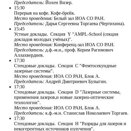
Председатель:
Йохен Визер.
15:30
Перерыв на кофе. Кофе-брейк.
Место проведения:
Белый зал ИОА СО РАН.
Председатель:
Дарья Сергеевна Торгаева (Чертихина).
15:45
Устные доклады. Секция Y "AMPL-School (секция
докладов молодых учёных)".
Место проведения:
Конференц-зал ИОА СО РАН.
Председатель:
д.ф.-м.н., проф. Керим Рaгимович
Аллахвердиев.
17:30
Стендовые доклады. Секция C "Фемтосекундные
лазерные системы".
Место проведения:
ИОА СО РАН, Блок A.
Председатель:
Андрей Дмитриевич Булыгин.
17:30
Стендовые доклады. Секция D "Лазерные системы,
применения лазеров,и новые лазерно-оптические
технологии".
Место проведения:
ИОА СО РАН, Блок A.
Председатель:
к.ф.-м.н. Станислав Николаевич Торгаев.
17:30
Стендовые доклады. Секция H "Разряды для лазеров и
некогерентных источников излучения".