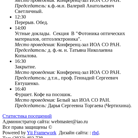
Место проведения:
Конференц-зал ИОА СО РАН.
Председатель:
к.ф.-м.н. Валерий Анатольевич
Светличный.
12:30
Перерыв. Обед.
14:00
Устные доклады. Секция B "Фотоника оптических
материалов, оптоэлектроника".
Место проведения:
Конференц-зал ИОА СО РАН.
Председатель:
д. ф.-м. н. Татьяна Николаевна
Копылова.
16:30
Закрытие.
Место проведения:
Конференц-зал ИОА СО РАН.
Председатель:
д.т.н., проф. Геннадий Сергеевич
Евтушенко.
16:40
Фуршет. Кофе на посошок.
Место проведения:
Белый зал ИОА СО РАН.
Председатель:
Дарья Сергеевна Торгаева (Чертихина).
Статистика посещений
Администратор сайта: webmaster@iao.ru
Все права защищены ©
Powered by
Yii Framework
Дизайн сайта: :
rbd
.