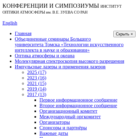
КОНФЕРЕНЦИИ И СИМПОЗИУМЫ
ИНСТИТУТ
ОПТИКИ АТМОСФЕРЫ
им.
В.Е. ЗУЕВА СО РАН
English
Главная
Скрыть ×
Объединенные семинары Большого
университета Томска «Технологии искусственного
интеллекта в науке и образовании»
Оптика атмосферы и океана
Молекулярная спектроскопия высокого разрешения
Импульсные лазеры и применения лазеров
2025 (17)
2023 (16)
2021 (15)
2019 (14)
2017 (13)
Первое информационное сообщение
Второе информационное сообщение
Организационный комитет
Международный оргкомитет
Организаторы
Спонсоры и партнёры
Важные даты