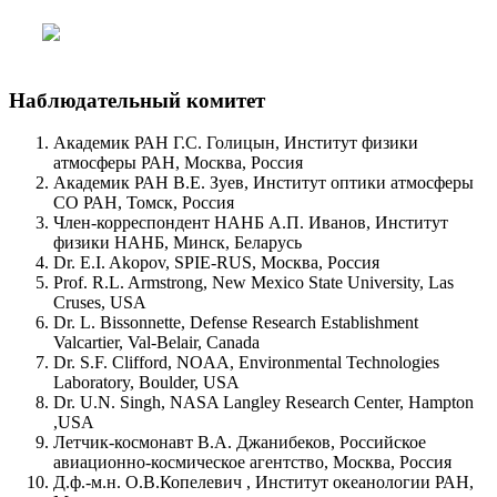
Наблюдательный комитет
Aкадемик РАН Г.С. Голицын, Институт физики
атмосферы РАН, Москва, Россия
Aкадемик РАН В.Е. Зуев, Институт оптики атмосферы
СО РАН, Томск, Россия
Член-корреспондент НАНБ А.П. Иванов, Институт
физики НАНБ, Минск, Беларусь
Dr. E.I. Akopov, SPIE-RUS, Москва, Россия
Prof. R.L. Armstrong, New Mexico State University, Las
Cruses, USA
Dr. L. Bissonnette, Defense Research Establishment
Valcartier, Val-Belair, Canada
Dr. S.F. Clifford, NOAA, Environmental Technologies
Laboratory, Boulder, USA
Dr. U.N. Singh, NASA Langley Research Center, Hampton
,USA
Летчик-космонавт В.А. Джанибеков, Российское
авиационно-космическое агентство, Москва, Россия
Д.ф.-м.н. О.В.Копелевич , Институт океанологии РАН,