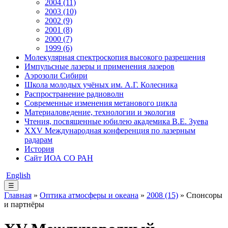
2004 (11)
2003 (10)
2002 (9)
2001 (8)
2000 (7)
1999 (6)
Молекулярная спектроскопия высокого разрешения
Импульсные лазеры и применения лазеров
Аэрозоли Сибири
Школа молодых учёных им. А.Г. Колесника
Распространение радиоволн
Современные изменения метанового цикла
Материаловедение, технологии и экология
Чтения, посвященные юбилею академика В.Е. Зуева
XXV Международная конференция по лазерным
радарам
История
Сайт ИОА СО РАН
English
☰
Главная
»
Оптика атмосферы и океана
»
2008 (15)
» Спонсоры
и партнёры