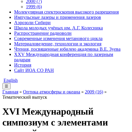
2000 (7)
1999 (6)
Молекулярная спектроскопия высокого разрешения
Импульсные лазеры и применения лазеров
Аэрозоли Сибири
Школа молодых учёных им. А.Г. Колесника
Распространение радиоволн
Современные изменения метанового цикла
Материаловедение, технологии и экология
Чтения, посвященные юбилею академика В.Е. Зуева
XXV Международная конференция по лазерным
радарам
История
Сайт ИОА СО РАН
English
☰
Главная
»
Оптика атмосферы и океана
»
2009 (16)
»
Тематический выпуск
XVI Международный
симпозиум с элементами