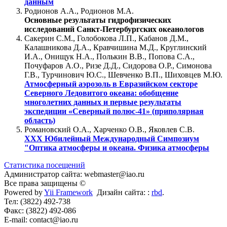
данным
Родионов А.А., Родионов М.А.
Основные результаты гидрофизических
исследований Санкт-Петербургских океанологов
Сакерин С.М., Голобокова Л.П., Кабанов Д.М.,
Калашникова Д.А., Кравчишина М.Д., Круглинский
И.А., Онищук Н.А., Полькин В.В., Попова С.А.,
Почуфаров А.О., Ризе Д.Д., Сидорова О.Р., Симонова
Г.В., Турчинович Ю.С., Шевченко В.П., Шиховцев М.Ю.
Атмосферный аэрозоль в Евразийском секторе
Северного Ледовитого океана: обобщение
многолетних данных и первые результаты
экспедиции «Северный полюс-41» (приполярная
область)
Романовский О.А., Харченко О.В., Яковлев С.В.
XХХ Юбилейный Международный Симпозиум
"Оптика атмосферы и океана. Физика атмосферы
Статистика посещений
Администратор сайта: webmaster@iao.ru
Все права защищены ©
Powered by
Yii Framework
Дизайн сайта: :
rbd
.
Тел: (3822) 492-738
Факс: (3822) 492-086
E-mail: contact@iao.ru