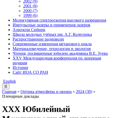
2002 (9)
2001 (8)
2000 (7)
1999 (6)
Молекулярная спектроскопия высокого разрешения
Импульсные лазеры и применения лазеров
Аэрозоли Сибири
Школа молодых учёных им. А.Г. Колесника
Распространение радиоволн
Современные изменения метанового цикла
Материаловедение, технологии и экология
Чтения, посвященные юбилею академика В.Е. Зуева
XXV Международная конференция по лазерным
радарам
История
Сайт ИОА СО РАН
English
☰
Главная
»
Оптика атмосферы и океана
»
2024 (30)
»
Пленарные доклады
XХХ Юбилейный