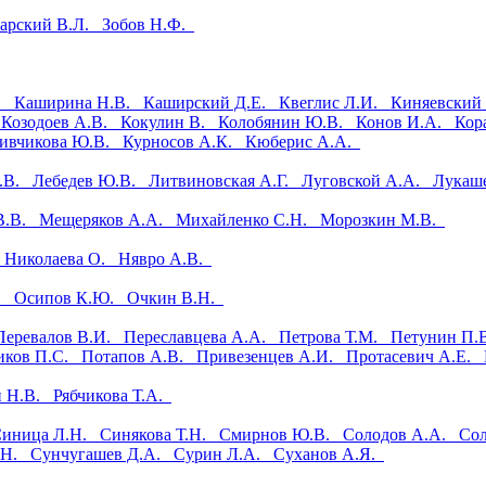
барский В.Л.
Зобов Н.Ф.
В.
Каширина Н.В.
Каширский Д.Е.
Квеглис Л.И.
Киняевский
.
Козодоев А.В.
Кокулин В.
Колобянин Ю.В.
Конов И.А.
Кор
ивчикова Ю.В.
Курносов А.К.
Кюберис А.А.
А.В.
Лебедев Ю.В.
Литвиновская А.Г.
Луговской А.А.
Лукаш
В.В.
Мещеряков А.А.
Михайленко С.Н.
Морозкин М.В.
.
Николаева О.
Нявро А.В.
В.
Осипов К.Ю.
Очкин В.Н.
Перевалов В.И.
Переславцева А.А.
Петрова Т.М.
Петунин П
иков П.С.
Потапов А.В.
Привезенцев А.И.
Протасевич А.Е.
н Н.В.
Рябчикова Т.А.
Синица Л.Н.
Синякова Т.Н.
Смирнов Ю.В.
Солодов А.А.
Со
О.Н.
Сунчугашев Д.А.
Сурин Л.А.
Суханов А.Я.