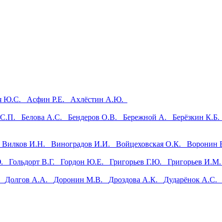
ая Ю.С.
Асфин Р.Е.
Ахлёстин А.Ю.
 С.П.
Белова А.С.
Бендеров О.В.
Бережной А.
Берёзкин К.Б
.
Вилков И.Н.
Виноградов И.И.
Войцеховская О.К.
Воронин
.Ю.
Гольдорт В.Г.
Гордон Ю.Е.
Григорьев Г.Ю.
Григорьев И.
В.
Долгов А.А.
Доронин М.В.
Дроздова А.К.
Дударёнок А.С