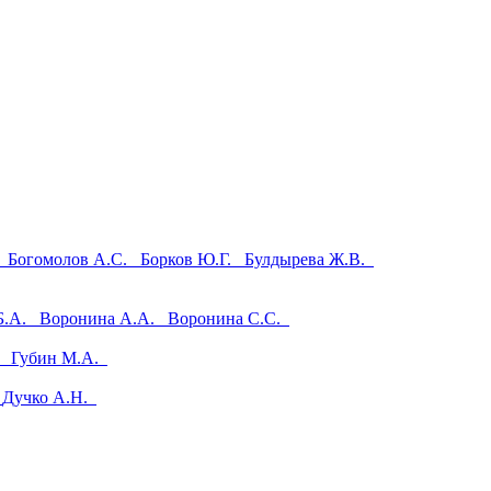
.
Богомолов А.С.
Борков Ю.Г.
Булдырева Ж.В.
 Б.А.
Воронина А.А.
Воронина С.С.
М.
Губин М.А.
.
Дучко А.Н.