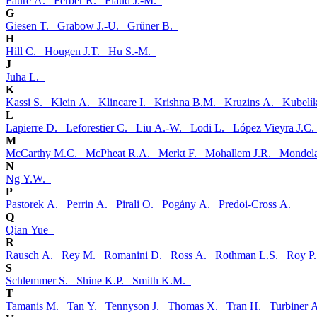
Faure A.
Ferber R.
Flaud J.-M.
G
Giesen T.
Grabow J.-U.
Grüner B.
H
Hill C.
Hougen J.T.
Hu S.-M.
J
Juha L.
K
Kassi S.
Klein A.
Klincare I.
Krishna B.M.
Kruzins A.
Kubelí
L
Lapierre D.
Leforestier C.
Liu A.-W.
Lodi L.
López Vieyra J.C
M
McCarthy M.C.
McPheat R.A.
Merkt F.
Mohallem J.R.
Mondel
N
Ng Y.W.
P
Pastorek A.
Perrin A.
Pirali O.
Pogány A.
Predoi-Cross A.
Q
Qian Yue
R
Rausch A.
Rey M.
Romanini D.
Ross A.
Rothman L.S.
Roy P
S
Schlemmer S.
Shine K.P.
Smith K.M.
T
Tamanis M.
Tan Y.
Tennyson J.
Thomas X.
Tran H.
Turbiner 