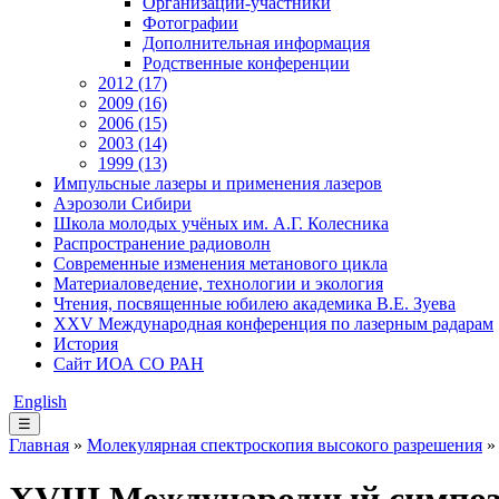
Организации-участники
Фотографии
Дополнительная информация
Родственные конференции
2012 (17)
2009 (16)
2006 (15)
2003 (14)
1999 (13)
Импульсные лазеры и применения лазеров
Аэрозоли Сибири
Школа молодых учёных им. А.Г. Колесника
Распространение радиоволн
Современные изменения метанового цикла
Материаловедение, технологии и экология
Чтения, посвященные юбилею академика В.Е. Зуева
XXV Международная конференция по лазерным радарам
История
Сайт ИОА СО РАН
English
☰
Главная
»
Молекулярная спектроскопия высокого разрешения