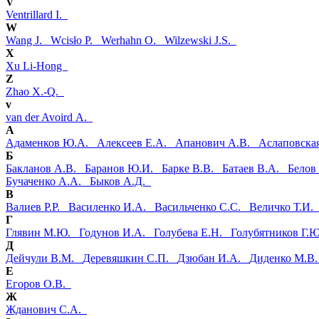
V
Ventrillard I.
W
Wang J.
Wcisło P.
Werhahn O.
Wilzewski J.S.
X
Xu Li-Hong
Z
Zhao X.-Q.
v
van der Avoird A.
А
Адаменков Ю.А.
Алексеев Е.А.
Апанович А.В.
Аслаповск
Б
Бакланов А.В.
Баранов Ю.И.
Барке В.В.
Батаев В.А.
Белов
Бучаченко А.А.
Быков А.Д.
В
Валиев Р.Р.
Василенко И.А.
Васильченко С.С.
Величко Т.И
Г
Глявин М.Ю.
Годунов И.А.
Голубева Е.Н.
Голубятников Г
Д
Дейчули В.М.
Деревяшкин С.П.
Дзюбан И.А.
Диденко М.
Е
Егоров О.В.
Ж
Жданович С.А.