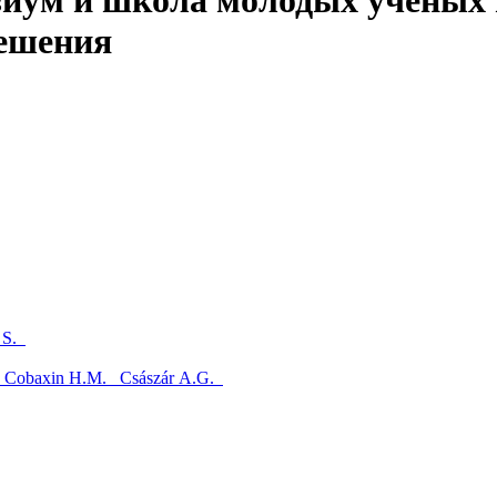
иум и школа молодых учёных 
решения
 S.
.
Cobaxin H.M.
Császár A.G.