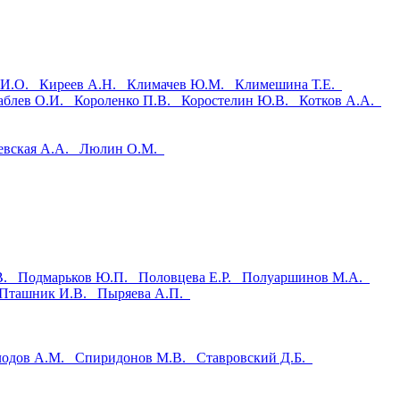
 И.О.
Киреев А.Н.
Климачев Ю.М.
Климешина Т.Е.
аблев О.И.
Короленко П.В.
Коростелин Ю.В.
Котков А.А.
евская А.А.
Люлин О.М.
.В.
Подмарьков Ю.П.
Половцева Е.Р.
Полуаршинов М.А.
Пташник И.В.
Пыряева А.П.
лодов А.М.
Спиридонов М.В.
Ставровский Д.Б.