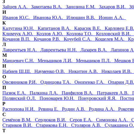
З
Зайцев А.А.
Замотаева В.А.
Занозина Е.М.
Захаров В.И.
З
И
Иванов Ю.С.
Иванова Ю.А.
Илюшин В.В.
Ионин А.А.
К
Калугина Ю.Н.
Капитанов В.А.
Карасик В.Е.
Карловец Е.
Климчук А.Ю.
Козлов А.Ю.
Козлова Т.О.
Козловский В.И
Кочанов В.П.
Кочанов Р.В.
Кочубей С.А.
Кошелев М.А.
Кр
Л
Лаврентьев Н.А.
Лаврентьева Н.Н.
Лазарев В.А.
Лапинов 
М
Манцевич С.Н.
Меньшиков Л.И.
Меньшиков П.Л.
Мешков 
Н
Набиев Ш.Ш.
Науменко О.В.
Никитин А.В.
Николаев И.В
О
Овсянников Р.И.
Одинцова Т.А.
Онопенко Г.А.
Опарин Д.
П
Пазюк Е.А.
Палкина Л.А.
Панфилов В.А.
Патракеев А.В.
Полянский О.Л.
Пономарев Ю.Н.
Понуровский Я.Я.
Постн
Р
Распопова Н.И.
Ревина Е.
Родин А.В.
Родина А.А.
Рокотя
С
Семёнов В.М.
Сердюков В.И.
Серов Е.А.
Симонова А.А.
Стариков В.И.
Старикова Е.Н.
Столяров А.В.
Сулакшина 
Т