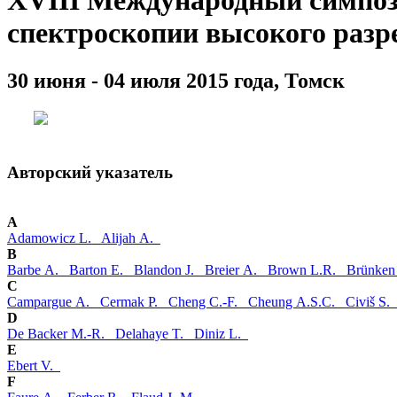
XVIII Международный симпоз
спектроскопии высокого раз
30 июня - 04 июля 2015 года, Томск
Авторский указатель
A
Adamowicz L.
Alijah A.
B
Barbe A.
Barton E.
Blandon J.
Breier A.
Brown L.R.
Brünken
C
Campargue A.
Cermak P.
Cheng C.-F.
Cheung A.S.C.
Civiš S
D
De Backer M.-R.
Delahaye T.
Diniz L.
E
Ebert V.
F