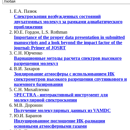
Е.А. Пазюк
Спектроскопия возбужденных состояний
двухатомных молекул за рамками адиабатического
приближения
Ю.Е. Гордон, L.S. Rothman
Importance of the proper data presentation in submitted
manuscripts and a look beyond the impact factor of the
journal: Primer of JQSRT
С.Н. Юрченко
Вариационные методы расчета спектров высокого
разрешения молекул
В.И. Захаров
Зондирование атмосферы с использованием ИК
спектрометров высокого разрешения спутникового и
наземного базирования
С.Н. Михайленко
SPECTRA - интерактивный инструмент для
молекулярной спектроскопии
М.В. Доронин
Получение молекулярных данных из VAMDC
Ю.И. Баранов
Индуцированное поглощение ИК-радиации
основными атмосферными газами