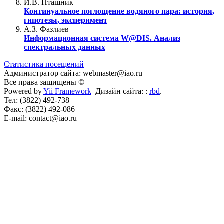
И.В. Пташник
Континуальное поглощение водяного пара: история,
гипотезы, эксперимент
А.З. Фазлиев
Информационная система W@DIS. Анализ
спектральных данных
Статистика посещений
Администратор сайта: webmaster@iao.ru
Все права защищены ©
Powered by
Yii Framework
Дизайн сайта: :
rbd
.
Тел: (3822) 492-738
Факс: (3822) 492-086
E-mail: contact@iao.ru