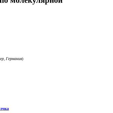
по молекулярной
ер, Германия
)
олчка