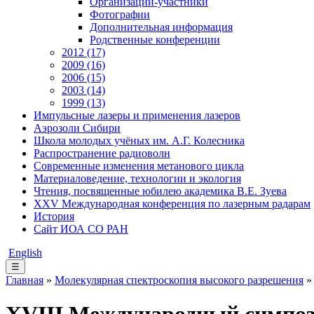
Организации-участники
Фотографии
Дополнительная информация
Родственные конференции
2012 (17)
2009 (16)
2006 (15)
2003 (14)
1999 (13)
Импульсные лазеры и применения лазеров
Аэрозоли Сибири
Школа молодых учёных им. А.Г. Колесника
Распространение радиоволн
Современные изменения метанового цикла
Материаловедение, технологии и экология
Чтения, посвященные юбилею академика В.Е. Зуева
XXV Международная конференция по лазерным радарам
История
Сайт ИОА СО РАН
English
☰
Главная
»
Молекулярная спектроскопия высокого разрешения