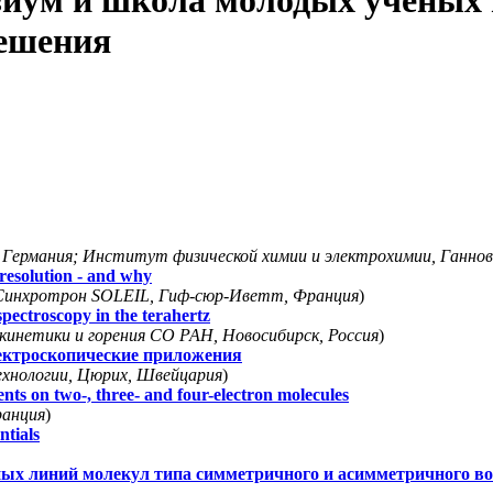
иум и школа молодых учёных 
решения
 Германия; Институт физической химии и электрохимии, Ганнов
resolution - and why
Синхротрон SOLEIL, Гиф-сюр-Иветт, Франция
)
spectroscopy in the terahertz
инетики и горения СО РАН, Новосибирск, Россия
)
пектроскопические приложения
хнологии, Цюрих, Швейцария
)
ts on two-, three- and four-electron molecules
ранция
)
ntials
ных линий молекул типа симметричного и асимметричного в