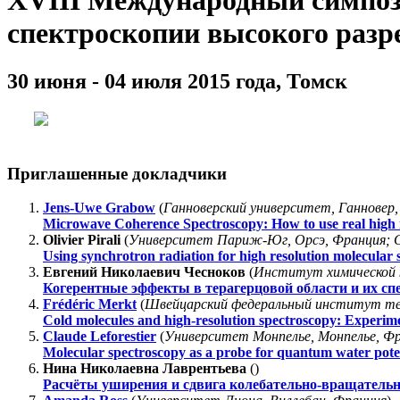
XVIII Международный симпоз
спектроскопии высокого раз
30 июня - 04 июля 2015 года, Томск
Приглашенные докладчики
Jens-Uwe Grabow
(
Ганноверский университет, Ганновер,
Microwave Coherence Spectroscopy: How to use real high 
Olivier Pirali
(
Университет Париж-Юг, Орсэ, Франция; 
Using synchrotron radiation for high resolution molecular 
Евгений Николаевич Чесноков
(
Институт химической к
Когерентные эффекты в терагерцовой области и их с
Frédéric Merkt
(
Швейцарский федеральный институт те
Cold molecules and high-resolution spectroscopy: Experimen
Claude Leforestier
(
Университет Монпелье, Монпелье, Ф
Molecular spectroscopy as a probe for quantum water pote
Нина Николаевна Лаврентьева
(
)
Расчёты уширения и сдвига колебательно-вращатель