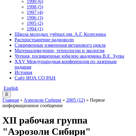
1999 (6)
1998 (5)
1997 (4)
1996 (3)
1995 (2)
1994 (1)
Школа молодых учёных им. А.Г. Колесника
Распространение радиоволн
Современные изменения метанового цикла
Материаловедение, технологии и экология
Чтения, посвященные юбилею академика В.Е. Зуева
XXV Международная конференция по лазерным
радарам
История
Сайт ИОА СО РАН
English
☰
Главная
»
Аэрозоли Сибири
»
2005 (12)
» Первое
информационное сообщение
XII рабочая группа
"Аэрозоли Сибири"