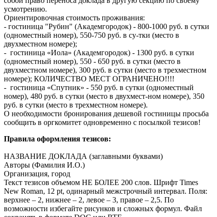
собой право переноса доклада в другую секцию по своему
усмотрению.
Ориентировочная стоимость проживания:
- гостиница "Рубин" (Академгородок) - 800-1000 руб. в сутки
(одноместный номер), 550-750 руб. в су-тки (место в
двухместном номере);
- гостиница «Иола» (Академгородок) - 1300 руб. в сутки
(одноместный номер), 550 - 650 руб. в сутки (место в
двухместном номере), 300 руб. в сутки (место в трехместном
номере); КОЛИЧЕСТВО МЕСТ ОГРАНИЧЕНО!!!!
- гостиница «Спутник» - 550 руб. в сутки (одноместный
номер), 480 руб. в сутки (место в двухмест-ном номере), 350
руб. в сутки (место в трехместном номере).
О необходимости бронирования дешевой гостиницы просьба
сообщить в оргкомитет одновременно с посылкой тезисов!
Правила оформления тезисов:
НАЗВАНИЕ ДОКЛАДА (заглавными буквами)
Авторы (Фамилия И.О.)
Организация, город
Текст тезисов объемом НЕ БОЛЕЕ 200 слов. Шрифт Times
New Roman, 12 pt, одинарный межстрочный интервал. Поля:
верхнее – 2, нижнее – 2, левое – 3, правое – 2,5. По
возможности избегайте рисунков и сложных формул. Файл