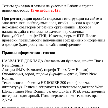
Тезисы докладов и заявки на участие в Рабочей группе
принимаются до
15 октября 2012 г.
При регистрации
просьба следовать инструкции на сайте и
заполнять все необходимые поля, особенно если в докладе
несколько соавторов от разных организаций. Просьба
называть файл с тезисом по фамилии докладчика
FamiliyaIO.rtf , шрифт TNR, 10 кегль, формат RTF. После
проверки правильности заполнения всех данных информация
о докладе будет доступна на сайте конференции.
Правила оформления тезисов:
НАЗВАНИЕ ДОКЛАДА (заглавными буквами, шрифт Times
New Roman)
Авторы (И.О. Фамилия), (шрифт Times New Roman)
Организация, город, страна (шрифт – курсив,
Times New
Roman
)
Текст тезисов объемом НЕ БОЛЕЕ 200 слов (включая
литературу). Тезисы набираются в текстовом редакторе Word.
Шрифт Times New Roman, размер шрифта 10 pt, межстрочный
интервал - одинарный. Поля: верхнее, нижнее, левое, правое –
2,5 см.