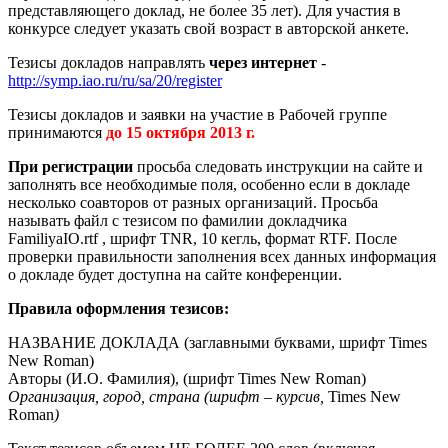
представляющего доклад, не более 35 лет). Для участия в
конкурсе следует указать свой возраст в авторской анкете.
Тезисы докладов направлять
через интернет
-
http://symp.iao.ru/ru/sa/20/register
Тезисы докладов и заявки на участие в Рабочей группе
принимаются
до 15 октября 2013 г.
При регистрации
просьба следовать инструкции на сайте и
заполнять все необходимые поля, особенно если в докладе
несколько соавторов от разных организаций. Просьба
называть файл с тезисом по фамилии докладчика
FamiliyaIO.rtf , шрифт TNR, 10 кегль, формат RTF. После
проверки правильности заполнения всех данных информация
о докладе будет доступна на сайте конференции.
Правила оформления тезисов:
НАЗВАНИЕ ДОКЛАДА (заглавными буквами, шрифт Times
New Roman)
Авторы (И.О. Фамилия), (шрифт Times New Roman)
Организация, город, страна (шрифт – курсив,
Times New
Roman
)