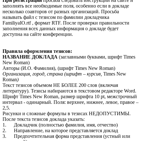
При регистрации
просьба следовать инструкции на сайте и
заполнять все необходимые поля, особенно если в докладе
несколько соавторов от разных организаций. Просьба
называть файл с тезисом по фамилии докладчика
FamiliyaIO.rtf , формат RTF. После проверки правильности
заполнения всех данных информация о докладе будет
доступна на сайте конференции.
Правила оформления тезисов:
НАЗВАНИЕ ДОКЛАДА
(заглавными буквами, шрифт Times
New Roman)
Авторы (И.О. Фамилия), (шрифт Times New Roman)
Организация, город, страна (шрифт – курсив,
Times New
Roman
)
Текст тезисов объемом НЕ БОЛЕЕ 200 слов (включая
литературу). Тезисы набираются в текстовом редакторе Word.
Шрифт Times New Roman, размер шрифта 10 pt, межстрочный
интервал - одинарный. Поля: верхнее, нижнее, левое, правое –
2,5.
Рисунки и сложные формулы в тезисах НЕДОПУСТИМЫ.
После текста тезисов доклада указать:
1. Докладчик (полностью фамилия, имя, отчество)
2. Направление, на которое представляется доклад
3. Предпочтительная форма представления (устный или