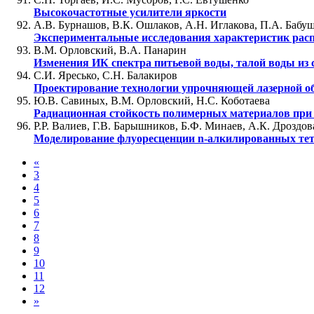
Высокочастотные усилители яркости
А.В. Бурнашов, В.К. Ошлаков, А.Н. Иглакова, П.А. Бабу
Экспериментальные исследования характеристик расп
В.М. Орловский, В.А. Панарин
Изменения ИК спектра питьевой воды, талой воды из
С.И. Яресько, С.Н. Балакиров
Проектирование технологии упрочняющей лазерной об
Ю.В. Савиных, В.М. Орловский, Н.С. Коботаева
Радиационная стойкость полимерных материалов при 
Р.Р. Валиев, Г.В. Барышников, Б.Ф. Минаев, А.К. Дроздов
Моделирование флуоресценции n-алкилированных тет
«
3
4
5
6
7
8
9
10
11
12
»