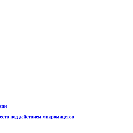
нии
еств под действием микромицетов