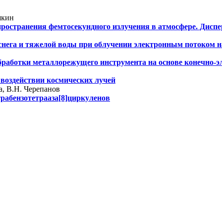
шкин
ространения фемтосекундного излучения в атмосфере. Дисп
 снега и тяжелой воды при облучении электронным потоком 
работки металлорежущего инструмента на основе конечно-э
воздействии космических лучей
а, В.Н. Черепанов
рабензотетрааза[8]циркуленов