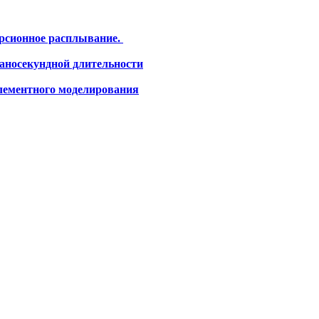
ерсионное расплывание.
наносекундной длительности
лементного моделирования