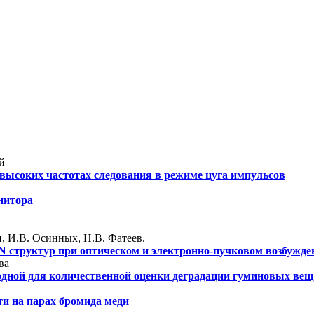
й
 высоких частотах следования в режиме цуга импульсов
нитора
н, И.В. Осинных, Н.В. Фатеев.
 структур при оптическом и электронно-пучковом возбужде
ва
одной для количественной оценки деградации гуминовых вещ
ти на парах бромида меди