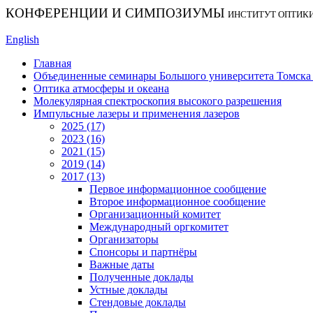
КОНФЕРЕНЦИИ И СИМПОЗИУМЫ
ИНСТИТУТ ОПТИК
English
Главная
Объединенные семинары Большого университета Томска «
Оптика атмосферы и океана
Молекулярная спектроскопия высокого разрешения
Импульсные лазеры и применения лазеров
2025 (17)
2023 (16)
2021 (15)
2019 (14)
2017 (13)
Первое информационное сообщение
Второе информационное сообщение
Организационный комитет
Международный оргкомитет
Организаторы
Спонсоры и партнёры
Важные даты
Полученные доклады
Устные доклады
Стендовые доклады