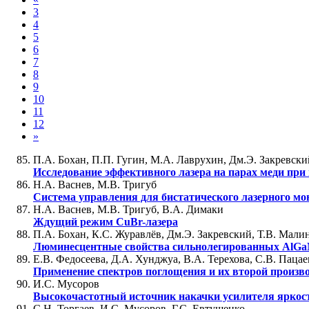
3
4
5
6
7
8
9
10
11
12
»
П.А. Бохан, П.П. Гугин, М.А. Лаврухин, Дм.Э. Закревски
Исследование эффективного лазера на парах меди при
Н.А. Васнев, М.В. Тригуб
Система управления для бистатического лазерного мо
Н.А. Васнев, М.В. Тригуб, В.А. Димаки
Ждущий режим CuBr-лазера
П.А. Бохан, К.С. Журавлёв, Дм.Э. Закревский, Т.В. Мали
Люминесцентные свойства сильнолегированных AlGaN
Е.В. Федосеева, Д.А. Хунджуа, В.А. Терехова, С.В. Пацае
Применение спектров поглощения и их второй произв
И.С. Мусоров
Высокочастотный источник накачки усилителя яркос
С.Н. Торгаев, И.С. Мусоров, Г.С. Евтушенко