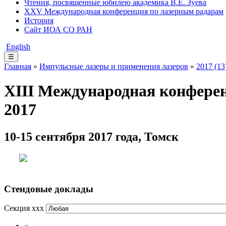
Чтения, посвященные юбилею академика В.Е. Зуева
XXV Международная конференция по лазерным радарам
История
Сайт ИОА СО РАН
English
☰
Главная
»
Импульсные лазеры и применения лазеров
»
2017 (13
XIII Международная конфере
2017
10-15 сентября 2017 года, Томск
Стендовые доклады
Секция xxx
«