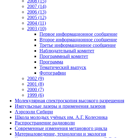
2008 (15)
2007 (14)
2006 (13)
2005 (12)
2004 (11)
2003 (10)
Первое информационное сообщение
Второе информационное сообщение
Третье информационное сообщение
Наблюдательный комитет
Программный комитет
Программа
Тематический выпуск
Фотографии
2002 (9)
2001 (8)
2000 (7)
1999 (6)
Молекулярная спектроскопия высокого разрешения
Импульсные лазеры и применения лазеров
Аэрозоли Сибири
Школа молодых учёных им. А.Г. Колесника
Распространение радиоволн
Современные изменения метанового цикла
Материаловедение, технологии и экология