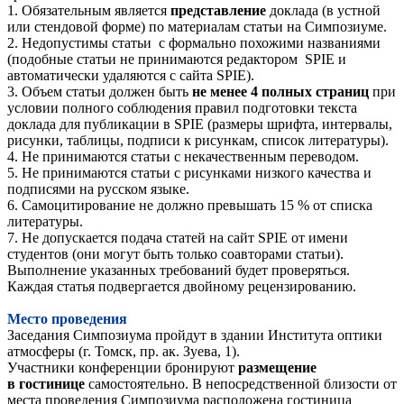
1. Обязательным является
представление
доклада (в устной
или стендовой форме) по материалам статьи на Симпозиуме.
2. Недопустимы статьи с формально похожими названиями
(подобные статьи не принимаются редактором SPIE и
автоматически удаляются с сайта SPIE).
3. Объем статьи должен быть
не менее 4 полных страниц
при
условии полного соблюдения правил подготовки текста
доклада для публикации в SPIE (размеры шрифта, интервалы,
рисунки, таблицы, подписи к рисункам, список литературы).
4. Не принимаются статьи с некачественным переводом.
5. Не принимаются статьи с рисунками низкого качества и
подписями на русском языке.
6. Самоцитирование не должно превышать 15 % от списка
литературы.
7. Не допускается подача статей на сайт SPIE от имени
студентов (они могут быть только соавторами статьи).
Выполнение указанных требований будет проверяться.
Каждая статья подвергается двойному рецензированию.
Место проведения
Заседания Симпозиума пройдут в здании Института оптики
атмосферы (
г. Томск, пр. ак. Зуева, 1
).
Участники конференции бронируют
размещение
в гостинице
самостоятельно. В непосредственной близости от
места проведения Симпозиума расположена гостиница