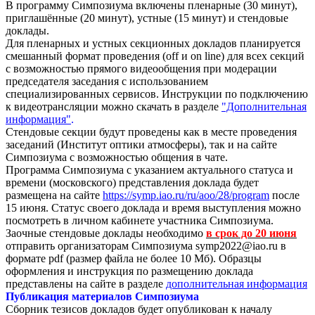
В программу Симпозиума включены пленарные (30 минут),
приглашённые (20 минут), устные (15 минут) и стендовые
доклады.
Для пленарных и устных секционных докладов планируется
смешанный формат проведения (off
и on
line) для всех секций
с возможностью прямого видеообщения при модерации
председателя заседания с использованием
специализированных сервисов. Инструкции по п
одключению
к
видеотрансляции
можно скачать в разделе
"Дополнительная
информация"
.
Стендовые секции будут проведены как в месте проведения
заседаний (
Институт оптики атмосферы
), так и на сайте
Симпозиума с возможностью общения в чате.
Программа Симпозиума с указанием актуального статуса и
времени (московского) представления доклада будет
размещена на сайте
https://symp.iao.ru/ru/aoo/28/program
после
15 июня. Статус своего доклада и время выступления можно
посмотреть в личном кабинете участника Симпозиума.
Заочные стендовые доклады необходимо
в срок до 20 июня
отправить организаторам Симпозиума symp2022@iao.ru в
формате pdf (размер файла не более 10 Мб). Образцы
оформления и инструкция по размещению доклада
представлены на сайте в разделе
дополнительная информация
Публикация материалов Симпозиума
Сборник тезисов докладов будет опубликован к началу