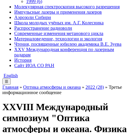
1999 (6)
Молекулярная спектроскопия высокого разрешения
Импульсные лазеры и применения лазеров
Аэрозоли Сибири
Школа молодых учёных им. А.Г. Колесника
Распространение радиоволн
Современные изменения метанового цикла
Материаловедение, технологии и экология
Чтения, посвященные юбилею академика В.Е. Зуева
XXV Международная конференция по лазерным
радарам
История
Сайт ИОА СО РАН
English
☰
Главная
»
Оптика атмосферы и океана
»
2022 (28)
» Третье
информационное сообщение
XXVIII Международный
симпозиум "Оптика
атмосферы и океана. Физика