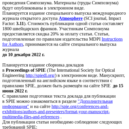
проведения Симпозиума. Материалы (труды Симпозиума)
будут опубликованы в электронном виде.
Планируется издание специального выпуска международного
журнала открытого доступа
Atmosphere
(SCI journal, Impact
Factor:
3.11
). Стоимость публикации одной статьи составляет
1800 швейцарских франков. Участникам Симпозиума
предоставляется скидка 20% за оплату статьи. Статьи,
подготовленные по правилам издательства MDPI
Instructions
for Authors
, принимаются на сайте специального выпуска
журнала
до 10 декабря 2022 г.
Планируется издание сборника докладов
в
Proceedings
of SPIE
(The International Society for Optical
Engineering
http://spiedl.org/
) в электронном виде. Манускрипт,
подготовленный на английском языке в соответствии с
правилами SPIE, должен быть размещён на сайте
SPIE
до 15
июня 2022 г.
С правилами подготовки текста доклада для публикации
в SPIE можно ознакомиться в разделе
"Дополнительная
информация"
и на сайте
http://spie.org/conferences-and-
exhibitions/authors-and-presenters/format-your-manuscript-
multimedia-files-and-references
.
Для публикации статьи необходимо соблюдение следующих
требований SPIE: