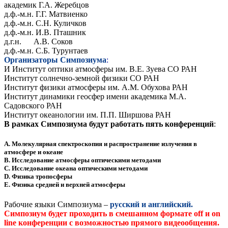
академик Г.А. Жеребцов
д.ф.-м.н. Г.Г. Матвиенко
д.ф.-м.н. C.Н. Куличков
д.ф.-м.н. И.В. Пташник
д.г.н. А.В. Соков
д.ф.-м.н. C.Б. Турунтаев
Организаторы Симпозиума
:
И
Институт оптики атмосферы им. В.Е. Зуева СО РАН
Институт солнечно-земной физики СО РАН
Институт физики атмосферы им. А.М. Обухова РАН
Институт динамики геосфер имени академика М.А.
Садовского РАН
Институт океанологии им. П.П. Ширшова РАН
В рамках Симпозиума будут работать пять конференций
:
А. Молекулярная спектроскопия и распространение излучения в
атмосфере и океане
B. Исследование атмосферы оптическими методами
C. Исследование океана оптическими методами
D. Физика тропосферы
E. Физика средней и верхней атмосферы
Рабочие языки Симпозиума –
русский и английский.
Симпозиум будет проходить в смешанном формате off и on
line
конференции с возможностью прямого видеообщения.