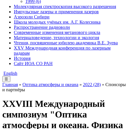
1999 (6)
Молекулярная спектроскопия высокого разрешения
Импульсные лазеры и применения лазеров
Аэрозоли Сибири
Школа молодых учёных им. А.Г. Колесника
Распространение радиоволн
Современные изменения метанового цикла
Материаловедение, технологии и экология
Чтения, посвященные юбилею академика В.Е. Зуева
XXV Международная конференция по лазерным
радарам
История
Сайт ИОА СО РАН
English
☰
Главная
»
Оптика атмосферы и океана
»
2022 (28)
» Спонсоры
и партнёры
XXVIII Международный
симпозиум "Оптика
атмосферы и океана. Физика