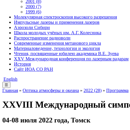
2001 (8)
2000 (7)
1999 (6)
Молекулярная спектроскопия высокого разрешения
Импульсные лазеры и применения лазеров
Аэрозоли Сибири
Школа молодых учёных им. А.Г. Колесника
Распространение радиоволн
Современные изменения метанового цикла
Материаловедение, технологии и экология
Чтения, посвященные юбилею академика В.Е. Зуева
XXV Международная конференция по лазерным радарам
История
Сайт ИОА СО РАН
English
☰
Главная
»
Оптика атмосферы и океана
»
2022 (28)
»
Программа
XXVIII Международный симпо
04-08 июля 2022 года, Томск