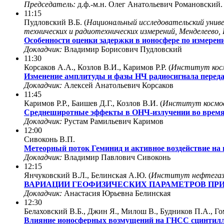
Председатель:
д.ф.-м.н. Олег Анатольевич Романовский.
11:15
Пудловский В.Б. (
Национальный исследовательский униве
технических и радиотехнических измерений, Менделеево, 
Особенности оценки задержки в ионосфере по измере
Докладчик:
Владимир Борисович Пудловский
11:30
Корсаков А.А., Козлов В.И., Каримов Р.Р. (
Институт косм
Изменение амплитуды и фазы НЧ радиосигнала передат
Докладчик:
Алексей Анатольевич Корсаков
11:45
Каримов Р.Р., Баишев Д.Г., Козлов В.И. (
Институт космоф
Среднеширотные эффекты в ОНЧ-излучении во время м
Докладчик:
Рустам Рамильевич Каримов
12:00
Сивоконь В.П.
Метеорный поток Геминид и активное воздействие на
Докладчик:
Владимир Павлович Сивоконь
12:15
Янчуковский В.Л., Белинская А.Ю. (
Институт нефтегазов
ВАРИАЦИИ ГЕОФИЗИЧЕСКИХ ПАРАМЕТРОВ ПРИ
Докладчик:
Анастасия Юрьевна Белинская
12:30
Белаховский В.Б., Джин Я., Милош В., Будников П.А., Го
Влияние ионосферных возмущений на ГНСС сцинтил