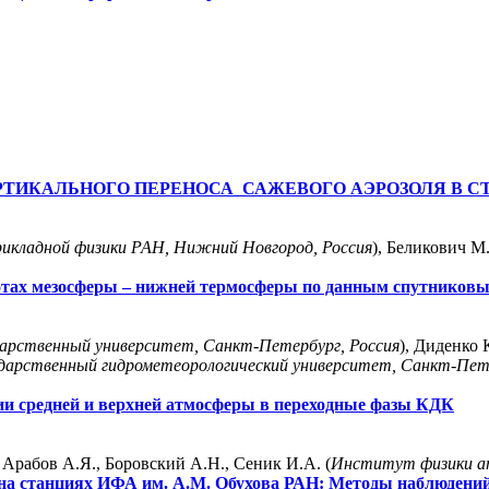
ТИКАЛЬНОГО ПЕРЕНОСА САЖЕВОГО АЭРОЗОЛЯ В СТ
кладной физики РАН, Нижний Новгород, Россия
), Беликович М.
отах мезосферы – нижней термосферы по данным спутниковы
арственный университет, Санкт-Петербург, Россия
), Диденко 
ударственный гидрометеорологический университет, Санкт-Пете
и средней и верхней атмосферы в переходные фазы КДК
 Арабов А.Я., Боровский А.Н., Сеник И.А. (
Институт физики а
на станциях ИФА им. А.М. Обухова РАН: Методы наблюдений