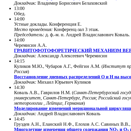
Докладчик:
Владимир Борисович Белаховский
13:00
Обед.
14:00
Устные доклады. Конференция E.
Место проведения:
Конференц-зал 3 этаж.
Председатель:
д. ф.-м. н. Андрей Владиславович Коваль.
14:00
Черемисин А.А.
ГРАВИТОФОТОФОРЕТИЧЕСКИЙ МЕХАНИЗМ ВЕР
Докладчик:
Александр Алексеевич Черемисин
14:15
Куликов М.Ю., Чубаров А.Г., Фейгин А.М. (
Институт при
Россия
)
Восстановление дневных распределений О и Н на выс
Докладчик:
Михаил Юрьевич Куликов
14:30
Коваль А.В., Гаврилов Н.М. (
Санкт-Петербургский госуд
университет, Санкт-Петербург, Россия; Российский гос
метеорологии , Лейпциг, Германия
)
Моделирование изменений меридиональной циркуляци
Докладчик:
Андрей Владиславович Коваль
14:45
Груздев А.Н., Еланский Н.Ф., Елохов А.С. Савиных В.В.,
Многолетние измерения общего содержания NO
и О
2
3