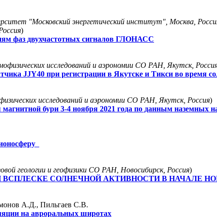
рситет "Московский энергетический институт", Москва, Росси
Россия
)
ниям фаз двухчастотных сигналов ГЛОНАСС
офизических исследований и аэрономии СО РАН, Якутск, Росси
чика JJY40 при регистрации в Якутске и Тикси во время сол
изических исследований и аэрономии СО РАН, Якутск, Россия
)
агнитной бури 3-4 ноября 2021 года по данным наземных 
 ионосферу
ой геологии и геофизики СО РАН, Новосибирск, Россия
)
 ВСПЛЕСКЕ СОЛНЕЧНОЙ АКТИВНОСТИ В НАЧАЛЕ НОВ
монов А.Д., Пильгаев С.В.
ляции на авроральных широтах