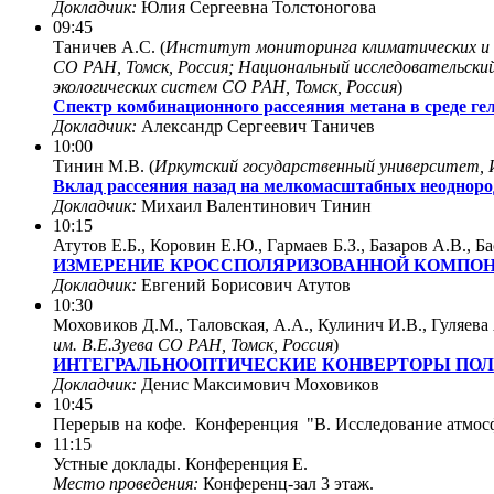
Докладчик:
Юлия Сергеевна Толстоногова
09:45
Таничев А.С. (
Институт мониторинга климатических и э
СО РАН, Томск, Россия; Национальный исследовательский
экологических систем СО РАН, Томск, Россия
)
Спектр комбинационного рассеяния метана в среде ге
Докладчик:
Александр Сергеевич Таничев
10:00
Тинин М.В. (
Иркутский государственный университет, 
Вклад рассеяния назад на мелкомасштабных неодноро
Докладчик:
Михаил Валентинович Тинин
10:15
Атутов Е.Б., Коровин Е.Ю., Гармаев Б.З., Базаров А.В., Ба
ИЗМЕРЕНИЕ КРОССПОЛЯРИЗОВАННОЙ КОМПОНЕ
Докладчик:
Евгений Борисович Атутов
10:30
Моховиков Д.М., Таловская, А.А., Кулинич И.В., Гуляева 
им. В.Е.Зуева СО РАН, Томск, Россия
)
ИНТЕГРАЛЬНООПТИЧЕСКИЕ КОНВЕРТОРЫ ПОЛ
Докладчик:
Денис Максимович Моховиков
10:45
Перерыв на кофе. Конференция "B. Исследование атмос
11:15
Устные доклады. Конференция E.
Место проведения:
Конференц-зал 3 этаж.