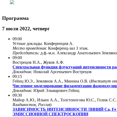
Программа
7 июля 2022, четверг
09:00
Устные доклады. Конференция A.
Место проведения:
Конференц-зал 3 этаж.
Председатель:
д.ф.-м.н. Александр Анатольевич Земляно
09:00
Вострецов Н.А., Жуков А.Ф.
Спектральная функция флуктуаций интенсивности расс
Докладчик:
Николай Арсеньевич Вострецов
09:15
Гейнц Ю.Э., Землянов А.А., Минина О.В. (
Институт опт
Численное моделирование филаментации фазомодулир
Докладчик:
Юрий Эльмарович Гейнц
09:30
Майор А.Ю., Ильин А.А., Толстоногова Ю.С., Голик С.С.
Владивосток, Россия
)
ЗАВИСИМОСТЬ ИНТЕНСИВНОСТИ ЛИНИЙ Ca, 
ЭМИССИОННОЙ СПЕКТРОСКОПИИ