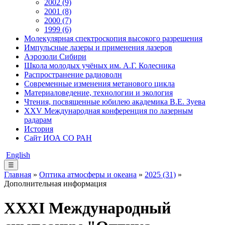
2002 (9)
2001 (8)
2000 (7)
1999 (6)
Молекулярная спектроскопия высокого разрешения
Импульсные лазеры и применения лазеров
Аэрозоли Сибири
Школа молодых учёных им. А.Г. Колесника
Распространение радиоволн
Современные изменения метанового цикла
Материаловедение, технологии и экология
Чтения, посвященные юбилею академика В.Е. Зуева
XXV Международная конференция по лазерным
радарам
История
Сайт ИОА СО РАН
English
☰
Главная
»
Оптика атмосферы и океана
»
2025 (31)
»
Дополнительная информация
XХХI Международный