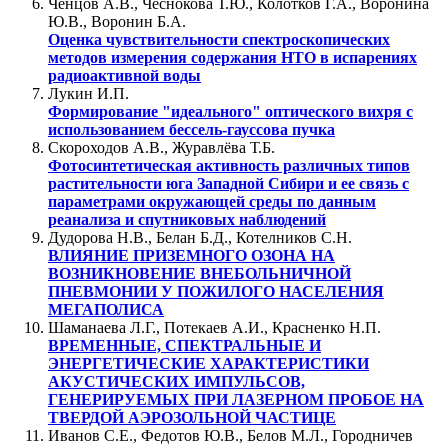
Ченцов А.В., Чеснокова Т.Ю., Колотков Г.А., Воронина
Ю.В., Воронин Б.А.
Оценка чувствительности спектроскопических
методов измерения содержания HTO в испарениях
радиоактивной воды
Лукин И.П.
Формирование "идеального" оптического вихря с
использованием бессель-гауссова пучка
Скороходов А.В., Журавлёва Т.Б.
Фотосинтетическая активность различных типов
растительности юга Западной Сибири и ее связь с
параметрами окружающей среды по данным
реанализа и спутниковых наблюдений
Дудорова Н.В., Белан Б.Д., Котелников С.Н.
ВЛИЯНИЕ ПРИЗЕМНОГО ОЗОНА НА
ВОЗНИКНОВЕНИЕ ВНЕБОЛЬНИЧНОЙ
ПНЕВМОНИИ У ПОЖИЛОГО НАСЕЛЕНИЯ
МЕГАПОЛИСА
Шаманаева Л.Г., Потекаев А.И., Красненко Н.П.
ВРЕМЕННЫЕ, СПЕКТРАЛЬНЫЕ И
ЭНЕРГЕТИЧЕСКИЕ ХАРАКТЕРИСТИКИ
АКУСТИЧЕСКИХ ИМПУЛЬСОВ,
ГЕНЕРИРУЕМЫХ ПРИ ЛАЗЕРНОМ ПРОБОЕ НА
ТВЕРДОЙ АЭРОЗОЛЬНОЙ ЧАСТИЦЕ
Иванов С.Е., Федотов Ю.В., Белов М.Л., Городничев