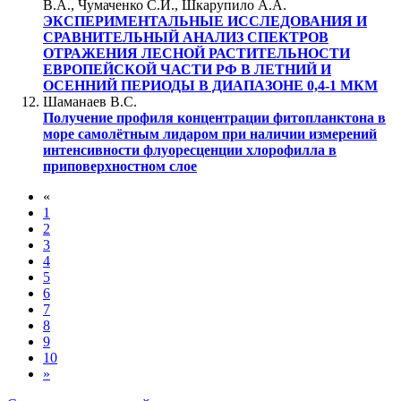
В.А., Чумаченко С.И., Шкарупило А.А.
ЭКСПЕРИМЕНТАЛЬНЫЕ ИССЛЕДОВАНИЯ И
СРАВНИТЕЛЬНЫЙ АНАЛИЗ СПЕКТРОВ
ОТРАЖЕНИЯ ЛЕСНОЙ РАСТИТЕЛЬНОСТИ
ЕВРОПЕЙСКОЙ ЧАСТИ РФ В ЛЕТНИЙ И
ОСЕННИЙ ПЕРИОДЫ В ДИАПАЗОНЕ 0,4-1 МКМ
Шаманаев В.С.
Получение профиля концентрации фитопланктона в
море самолётным лидаром при наличии измерений
интенсивности флуоресценции хлорофилла в
приповерхностном слое
«
1
2
3
4
5
6
7
8
9
10
»