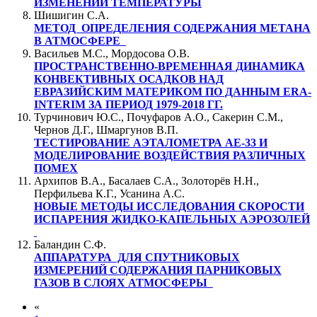
ИЗМЕНЕНИИ ТЕМПЕРАТУРЫ
Шишигин С.А.
МЕТОД ОПРЕДЕЛЕНИЯ СОДЕРЖАНИЯ МЕТАНА
В АТМОСФЕРЕ
Васильев М.С., Мордосова О.В.
ПРОСТРАНСТВЕННО-ВРЕМЕННАЯ ДИНАМИКА
КОНВЕКТИВНЫХ ОСАДКОВ НАД
ЕВРАЗИЙСКИМ МАТЕРИКОМ ПО ДАННЫМ ERA-
INTERIM ЗА ПЕРИОД 1979-2018 ГГ.
Турчинович Ю.С., Почуфаров А.О., Сакерин С.М.,
Чернов Д.Г., Шмаргунов В.П.
ТЕСТИРОВАНИЕ АЭТАЛОМЕТРА АЕ-33 И
МОДЕЛИРОВАНИЕ ВОЗДЕЙСТВИЯ РАЗЛИЧНЫХ
ПОМЕХ
Архипов В.А., Басалаев С.А., Золоторёв Н.Н.,
Перфильева К.Г., Усанина А.С.
НОВЫЕ МЕТОДЫ ИССЛЕДОВАНИЯ СКОРОСТИ
ИСПАРЕНИЯ ЖИДКО-КАПЕЛЬНЫХ АЭРОЗОЛЕЙ
Баландин С.Ф.
АППАРАТУРА ДЛЯ СПУТНИКОВЫХ
ИЗМЕРЕНИЙ СОДЕРЖАНИЯ ПАРНИКОВЫХ
ГАЗОВ В СЛОЯХ АТМОСФЕРЫ
«