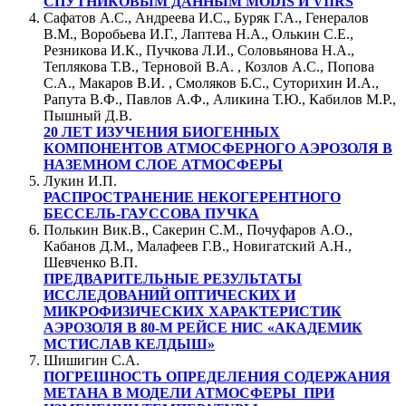
СПУТНИКОВЫМ ДАННЫМ MODIS И VIIRS
Сафатов А.С., Андреева И.С., Буряк Г.А., Генералов
В.М., Воробьева И.Г., Лаптева Н.А., Олькин С.Е.,
Резникова И.К., Пучкова Л.И., Соловьянова Н.А.,
Теплякова Т.В., Терновой В.А. , Козлов А.С., Попова
С.А., Макаров В.И. , Смоляков Б.С., Суторихин И.А.,
Рапута В.Ф., Павлов А.Ф., Аликина Т.Ю., Кабилов М.Р.,
Пышный Д.В.
20 ЛЕТ ИЗУЧЕНИЯ БИОГЕННЫХ
КОМПОНЕНТОВ АТМОСФЕРНОГО АЭРОЗОЛЯ В
НАЗЕМНОМ СЛОЕ АТМОСФЕРЫ
Лукин И.П.
РАСПРОСТРАНЕНИЕ НЕКОГЕРЕНТНОГО
БЕССЕЛЬ-ГАУССОВА ПУЧКА
Полькин Вик.В., Сакерин С.М., Почуфаров А.О.,
Кабанов Д.М., Малафеев Г.В., Новигатский А.Н.,
Шевченко В.П.
ПРЕДВАРИТЕЛЬНЫЕ РЕЗУЛЬТАТЫ
ИССЛЕДОВАНИЙ ОПТИЧЕСКИХ И
МИКРОФИЗИЧЕСКИХ ХАРАКТЕРИСТИК
АЭРОЗОЛЯ В 80-М РЕЙСЕ НИС «АКАДЕМИК
МСТИСЛАВ КЕЛДЫШ»
Шишигин С.А.
ПОГРЕШНОСТЬ ОПРЕДЕЛЕНИЯ СОДЕРЖАНИЯ
МЕТАНА В МОДЕЛИ АТМОСФЕРЫ ПРИ