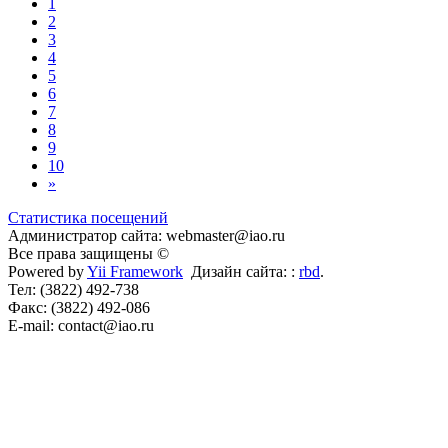
1
2
3
4
5
6
7
8
9
10
»
Статистика посещений
Администратор сайта: webmaster@iao.ru
Все права защищены ©
Powered by
Yii Framework
Дизайн сайта: :
rbd
.
Тел: (3822) 492-738
Факс: (3822) 492-086
E-mail: contact@iao.ru