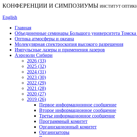
КОНФЕРЕНЦИИ И СИМПОЗИУМЫ
ИНСТИТУТ ОПТИК
English
Главная
Объединенные семинары Большого университета Томска «
Оптика атмосферы и океана
Молекулярная спектроскопия высокого разрешения
Импульсные лазеры и применения лазеров
Аэрозоли Сибири
2026 (33)
2025 (32)
2024 (31)
2023 (30)
2022 (29)
2021 (28)
2020 (27)
2019 (26)
Первое информационное сообщение
Второе информационное сообщение
Третье информационное сообщение
Программный комитет
Организационный комитет
Организаторы