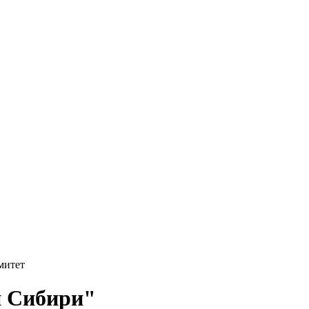
митет
и Сибири"