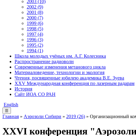
2003 (10)
2002 (9)
2001 (8)
2000 (7)
1999 (6)
1998 (5)
1997 (4)
1996 (3)
1995 (2)
1994 (1)
Школа молодых учёных им. А.Г. Колесника
Распространение радиоволн
Современные изменения метанового цикла
Материаловедение, технологии и экология
Чтения, посвященные юбилею академика В.Е. Зуева
XXV Международная конференция по лазерным радарам
История
Сайт ИОА СО РАН
English
☰
Главная
»
Аэрозоли Сибири
»
2019 (26)
» Организационный ко
XXVI конференция "Аэрозол