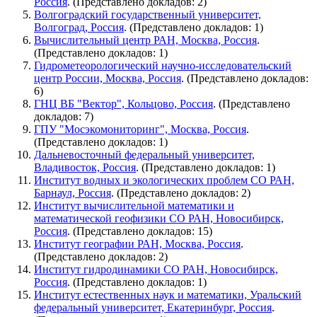
Россия
. (Представлено докладов: 2)
Волгоградский государственный университет,
Волгоград, Россия
. (Представлено докладов: 1)
Вычислительный центр РАН, Москва, Россия
.
(Представлено докладов: 1)
Гидрометеорологический научно-исследовательский
центр России, Москва, Россия
. (Представлено докладов:
6)
ГНЦ ВБ "Вектор", Кольцово, Россия
. (Представлено
докладов: 7)
ГПУ "Мосэкомониторинг", Москва, Россия
.
(Представлено докладов: 1)
Дальневосточный федеральный университет,
Владивосток, Россия
. (Представлено докладов: 1)
Институт водных и экологических проблем СО РАН,
Барнаул, Россия
. (Представлено докладов: 2)
Институт вычислительной математики и
математической геофизики СО РАН, Новосибирск,
Россия
. (Представлено докладов: 15)
Институт географии РАН, Москва, Россия
.
(Представлено докладов: 2)
Институт гидродинамики СО РАН, Новосибирск,
Россия
. (Представлено докладов: 1)
Институт естественных наук и математики, Уральский
федеральный университет, Екатеринбург, Россия
.