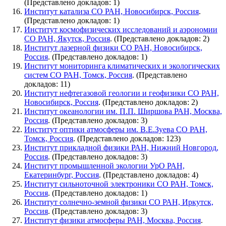
(Представлено докладов: 1)
Институт катализа СО РАН, Новосибирск, Россия
.
(Представлено докладов: 1)
Институт космофизических исследований и аэрономии
СО РАН, Якутск, Россия
. (Представлено докладов: 2)
Институт лазерной физики CО РАН, Новосибирск,
Россия
. (Представлено докладов: 1)
Институт мониторинга климатических и экологических
систем СО РАН, Томск, Россия
. (Представлено
докладов: 11)
Институт нефтегазовой геологии и геофизики СО РАН,
Новосибирск, Россия
. (Представлено докладов: 2)
Институт океанологии им. П.П. Ширшова РАН, Москва,
Россия
. (Представлено докладов: 3)
Институт оптики атмосферы им. В.Е.Зуева СО РАН,
Томск, Россия
. (Представлено докладов: 123)
Институт прикладной физики РАН, Нижний Новгород,
Россия
. (Представлено докладов: 3)
Институт промышленной экологии УрО РАН,
Екатеринбург, Россия
. (Представлено докладов: 4)
Институт сильноточной электроники СО РАН, Томск,
Россия
. (Представлено докладов: 1)
Институт солнечно-земной физики СО РАН, Иркутск,
Россия
. (Представлено докладов: 3)
Институт физики атмосферы РАН, Москва, Россия
.