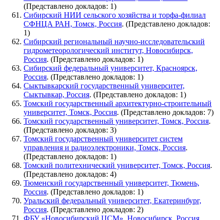
(Представлено докладов: 1)
Сибирский НИИ сельского хозяйства и торфа-филиал
СФНЦА РАН, Томск, Россия
. (Представлено докладов:
1)
Сибирский региональный научно-исследовательский
гидрометеорологический институт, Новосибирск,
Россия
. (Представлено докладов: 1)
Сибирский федеральный университет, Красноярск,
Россия
. (Представлено докладов: 1)
Сыктывкарский государственный университет,
Сыктывкар, Россия
. (Представлено докладов: 1)
Томский государственный архитектурно-строительный
университет, Томск, Россия
. (Представлено докладов: 7)
Томский государственный университет, Томск, Россия
.
(Представлено докладов: 3)
Томский государственный университет систем
управления и радиоэлектроники, Томск, Россия
.
(Представлено докладов: 1)
Томский политехнический университет, Томск, Россия
.
(Представлено докладов: 4)
Тюменский государственный университет, Тюмень,
Россия
. (Представлено докладов: 1)
Уральский федеральный университет, Екатеринбург,
Россия
. (Представлено докладов: 2)
ФБУ «Новосибирский ЦСМ», Новосибирск, Россия
.