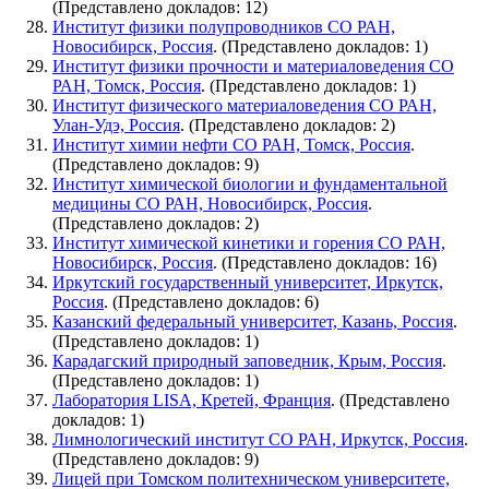
(Представлено докладов: 12)
Институт физики полупроводников СО РАН,
Новосибирск, Россия
. (Представлено докладов: 1)
Институт физики прочности и материаловедения СО
РАН, Томск, Россия
. (Представлено докладов: 1)
Институт физического материаловедения СО РАН,
Улан-Удэ, Россия
. (Представлено докладов: 2)
Институт химии нефти СО РАН, Томск, Россия
.
(Представлено докладов: 9)
Институт химической биологии и фундаментальной
медицины СО РАН, Новосибирск, Россия
.
(Представлено докладов: 2)
Институт химической кинетики и горения СО РАН,
Новосибирск, Россия
. (Представлено докладов: 16)
Иркутский государственный университет, Иркутск,
Россия
. (Представлено докладов: 6)
Казанский федеральный университет, Казань, Россия
.
(Представлено докладов: 1)
Карадагский природный заповедник, Крым, Россия
.
(Представлено докладов: 1)
Лаборатория LISA, Кретей, Франция
. (Представлено
докладов: 1)
Лимнологический институт СО РАН, Иркутск, Россия
.
(Представлено докладов: 9)
Лицей при Томском политехническом университете,