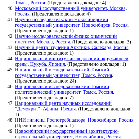
Томск, Россия
. (Представлено докладов: 4)
Московский государственный университет, Москва,
Россия
. (Представлено докладов: 4)
Научно-исследовательский Новосибирский
государственный университет, Новосибирск, Россия
.
(Представлено докладов: 1)
Научно-исследовательский физико-химический
институт, Москва, Россия
. (Представлено докладов: 3)
Научный центр изучения Арктики, Салехард, Россия
.
(Представлено докладов: 1)
Национальный институт исследований окружающей
среды, Цукуба, Япония
. (Представлено докладов: 1)
Национальный исследовательский Томский
государственный университет, Томск, Россия
.
(Представлено докладов: 24)
Национальный исследовательский Томский
политехнический университет, Томск, Россия
.
(Представлено докладов: 7)
Национальный центр научных исследований
"Демокрит", Афины, Греция
. (Представлено докладов:
1)
НИИ гигиены Роспотребнадзора, Новосибирск, Россия
.
(Представлено докладов: 1)
Новосибирский государственный архитектурно-
строительный университет, Новосибирск, Россия
.