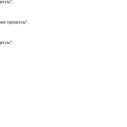
цессы".
ные процессы".
цессы".