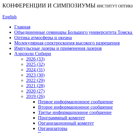
КОНФЕРЕНЦИИ И СИМПОЗИУМЫ
ИНСТИТУТ ОПТИК
English
Главная
Объединенные семинары Большого университета Томска «
Оптика атмосферы и океана
Молекулярная спектроскопия высокого разрешения
Импульсные лазеры и применения лазеров
Аэрозоли Сибири
2026 (33)
2025 (32)
2024 (31)
2023 (30)
2022 (29)
2021 (28)
2020 (27)
2019 (26)
Первое информационное сообщение
Второе информационное сообщение
Третье информационное сообщение
Программный комитет
Организационный комитет
Организаторы