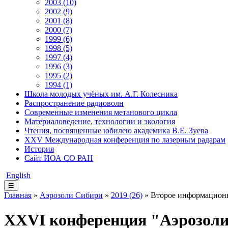
2003 (10)
2002 (9)
2001 (8)
2000 (7)
1999 (6)
1998 (5)
1997 (4)
1996 (3)
1995 (2)
1994 (1)
Школа молодых учёных им. А.Г. Колесника
Распространение радиоволн
Современные изменения метанового цикла
Материаловедение, технологии и экология
Чтения, посвященные юбилею академика В.Е. Зуева
XXV Международная конференция по лазерным радарам
История
Сайт ИОА СО РАН
English
☰
Главная
»
Аэрозоли Сибири
»
2019 (26)
» Второе информацион
XXVI конференция "Аэрозол