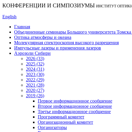
КОНФЕРЕНЦИИ И СИМПОЗИУМЫ
ИНСТИТУТ ОПТИК
English
Главная
Объединенные семинары Большого университета Томска «
Оптика атмосферы и океана
Молекулярная спектроскопия высокого разрешения
Импульсные лазеры и применения лазеров
Аэрозоли Сибири
2026 (33)
2025 (32)
2024 (31)
2023 (30)
2022 (29)
2021 (28)
2020 (27)
2019 (26)
Первое информационное сообщение
Второе информационное сообщение
Третье информационное сообщение
Программный комитет
Организационный комитет
Организаторы