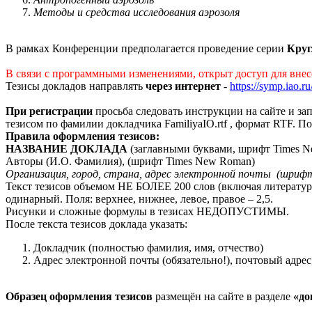
Методы и средства исследования аэрозоля
В рамках Конференции предполагается проведение серии
Круг
В связи с программными изменениями, открыт доступ для внес
Тезисы докладов направлять
через интернет
-
https://symp.iao.ru
При регистрации
просьба следовать инструкции на сайте и зап
тезисом по фамилии докладчика FamiliyaIO.rtf , формат RTF. 
Правила оформления тезисов:
НАЗВАНИЕ ДОКЛАДА
(заглавными буквами, шрифт Times 
Авторы (И.О. Фамилия), (шрифт Times New Roman)
Организация, город, страна,
адрес электронной почты (шрифт
Текст тезисов объемом НЕ БОЛЕЕ 200 слов (включая литератур
одинарный. Поля: верхнее, нижнее, левое, правое – 2,5.
Рисунки и сложные формулы в тезисах НЕДОПУСТИМЫ.
После текста тезисов доклада указать:
Докладчик (полностью фамилия, имя, отчество)
Адрес электронной почты (обязательно!), почтовый адре
Образец оформления тезисов
размещён на сайте в разделе
«до