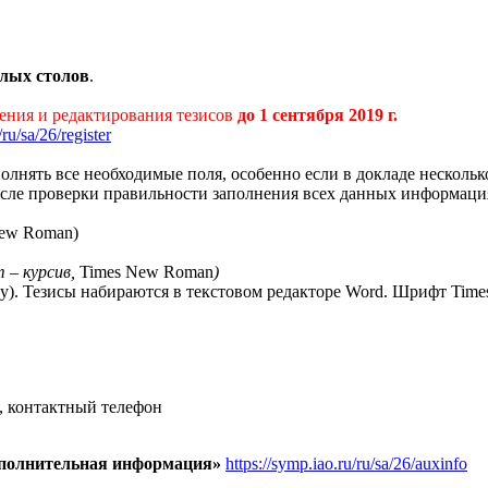
лых столов
.
ения и редактирования тезисов
до
1 сентября 2019 г
.
/ru/sa/26/register
олнять все необходимые поля, особенно если в докладе нескольк
После проверки правильности заполнения всех данных информация
New Roman)
 – курсив,
Times New Roman
)
у). Тезисы набираются в текстовом редакторе Word. Шрифт Time
с, контактный телефон
полнительная информация»
https://symp.iao.ru/ru/sa/26/auxinfo