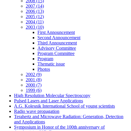
2008 (15)
2007 (14)
2006 (13)
2005 (12)
2004 (11)
2003 (10)
First Announcement
Second Announcement
Third Announcement
Advisory Committee
Program Committee
Program
Thematic issue
Photos
2002 (9)
2001 (8)
2000 (7)
1999 (6)
High Resolution Molecular Spectroscopy
Pulsed Lasers and Laser Applications
A.G. Kolesnik International School of young scientists
Radio wave propagation
Terahertz and Microwave Radiation: Generation, Detection
and Applications
Symposium in Honor of the 100th anniversary of