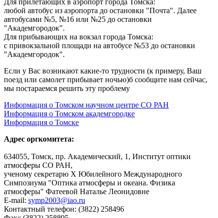
Для прилетающих в аэропорт города Томска:
любой автобус из аэропорта до остановки "Почта". Далее
автобусами №5, №16 или №25 до остановки
"Академгородок".
Для прибывающих на вокзал города Томска:
c привокзальной площади на автобусе №53 до остановки
"Академгородок".
Если у Вас возникают какие-то трудности (к примеру, Ваш
поезд или самолет прибывает ночью)б сообщите нам сейчас,
мы постараемся решить эту проблему
Информация о Томском научном центре СО РАН
Информация о Томском академгородке
Информация о Томске
Адрес оргкомитета:
634055, Томск, пр. Академический, 1, Институт оптики
атмосферы СО РАН,
ученому секретарю Х Юбилейного Международного
Симпозиума "Оптика атмосферы и океана. Физика
атмосферы" Фатеевой Наталье Леонидовне
E-mail:
symp2003@iao.ru
Контактный телефон: (3822) 258496
Факс (3822) 258895